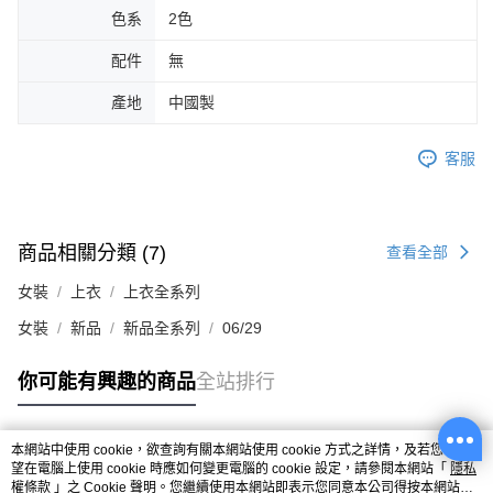
色系
2色
配件
無
產地
中國製
客服
商品相關分類 (7)
查看全部
女裝
上衣
上衣全系列
女裝
新品
新品全系列
06/29
你可能有興趣的商品
全站排行
本網站中使用 cookie，欲查詢有關本網站使用 cookie 方式之詳情，及若您不希
熱門標籤
望在電腦上使用 cookie 時應如何變更電腦的 cookie 設定，請參閱本網站「
隱私
權條款
」之 Cookie 聲明。您繼續使用本網站即表示您同意本公司得按本網站使