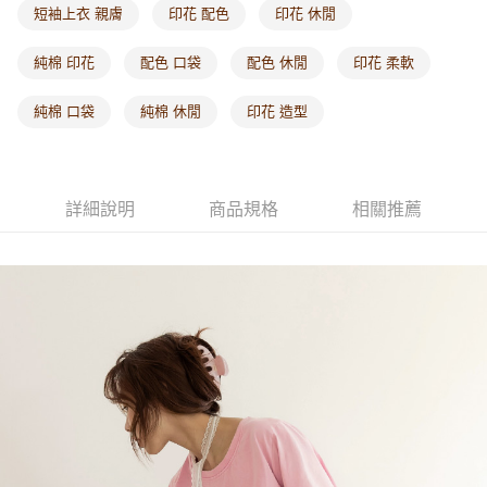
付款後門市自取
短袖上衣 親膚
印花 配色
印花 休閒
每筆NT$60，滿NT$1,000(含以上)免運費
純棉 印花
配色 口袋
配色 休閒
印花 柔軟
海外配送-港/澳/新/馬/泰國專屬
查看運費
純棉 口袋
純棉 休閒
印花 造型
海外配送-其他亞洲地區
查看運費
海外配送-歐美地區
查看運費
詳細說明
商品規格
相關推薦