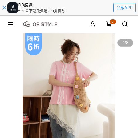
OB嚴選
開啟APP
APP首下載免費送200折價券
0
1
/
8