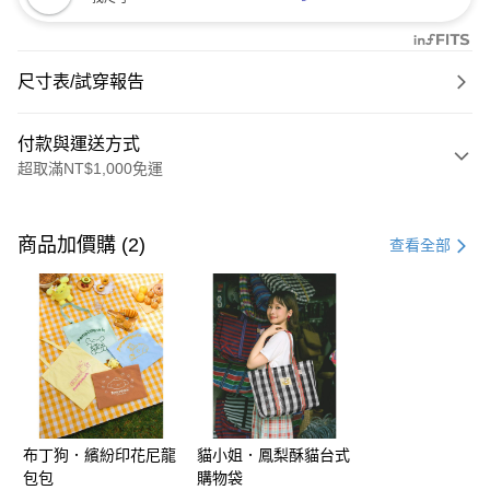
尺寸表/試穿報告
付款與運送方式
超取滿NT$1,000免運
付款方式
信用卡一次付款
商品加價購 (2)
查看全部
購物金
超商取貨付款
LINE Pay
街口支付
布丁狗．繽紛印花尼龍
貓小姐．鳳梨酥貓台式
運送方式
包包
購物袋