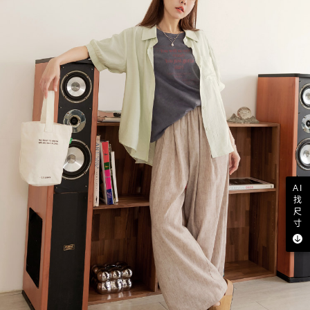
AI
找
尺
寸