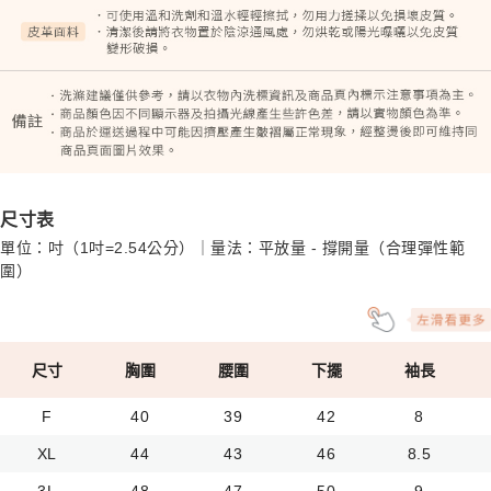
尺寸表
單位：吋（1吋=2.54公分）｜量法：平放量 - 撐開量（合理彈性範
圍）
尺寸
胸圍
腰圍
下擺
袖長
F
40
39
42
8
XL
44
43
46
8.5