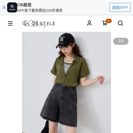
OB嚴選
開啟APP
APP首下載免費送200折價券
0
1
/
8