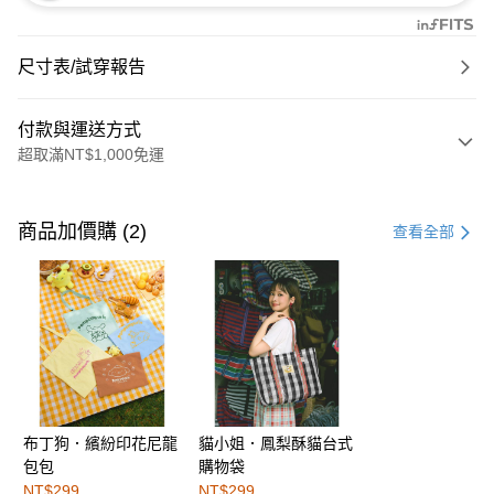
尺寸表/試穿報告
付款與運送方式
超取滿NT$1,000免運
付款方式
信用卡一次付款
商品加價購 (2)
查看全部
購物金
超商取貨付款
LINE Pay
街口支付
布丁狗．繽紛印花尼龍
貓小姐．鳳梨酥貓台式
運送方式
包包
購物袋
全家取貨付款
NT$299
NT$299