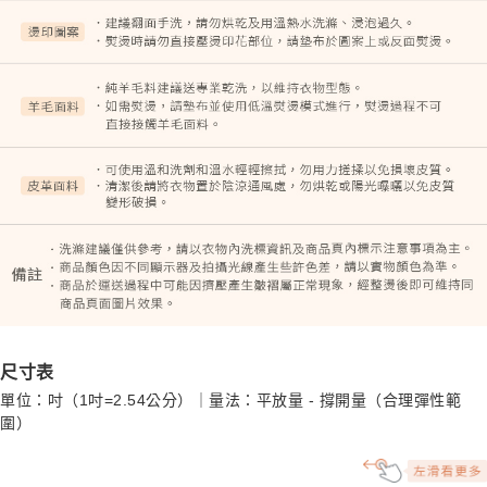
尺寸表
單位：吋（1吋=2.54公分）｜量法：平放量 - 撐開量（合理彈性範
圍）