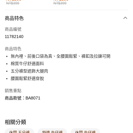
NT$399
NT$399
每筆NT$60，滿NT$1,000(含以上)免運費
付款後全家取貨
商品特色
每筆NT$60，滿NT$1,000(含以上)免運費
商品編號
萊爾富取貨付款
11782140
每筆NT$60，滿NT$1,000(含以上)免運費
商品特色
付款後萊爾富取貨
無內裡、前後口袋為真、全腰圍鬆緊、褲釦及拉鍊可開
每筆NT$60，滿NT$1,000(含以上)免運費
棉質牛仔舒適面料
五分褲型遮飾大腿肉
7-11取貨付款
腰圍鬆緊舒適穿脫
每筆NT$60，滿NT$1,000(含以上)免運費
銷售重點
付款後7-11取貨
商品款號：BA8071
每筆NT$60，滿NT$1,000(含以上)免運費
宅配
每筆NT$120，滿NT$1,000(含以上)免運費
相關分類
付款後門市自取
休閒 五分褲
舒適 牛仔褲
休閒 牛仔褲