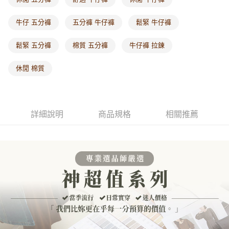
每筆NT$60，滿NT$1,000(含以上)免運費
牛仔 五分褲
五分褲 牛仔褲
鬆緊 牛仔褲
海外配送-港/澳/新/馬/泰國專屬
查看運費
鬆緊 五分褲
棉質 五分褲
牛仔褲 拉鍊
海外配送-其他亞洲地區
查看運費
海外配送-歐美地區
查看運費
休閒 棉質
詳細說明
商品規格
相關推薦