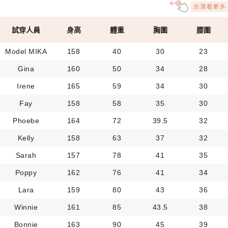
試穿人員
身高
體重
胸圍
腰圍
Model MIKA
158
40
30
23
Gina
160
50
34
28
Irene
165
59
34
30
Fay
158
58
35
30
Phoebe
164
72
39.5
32
Kelly
158
63
37
32
Sarah
157
78
41
35
Poppy
162
76
41
34
Lara
159
80
43
36
Winnie
161
85
43.5
38
Bonnie
163
90
45
39