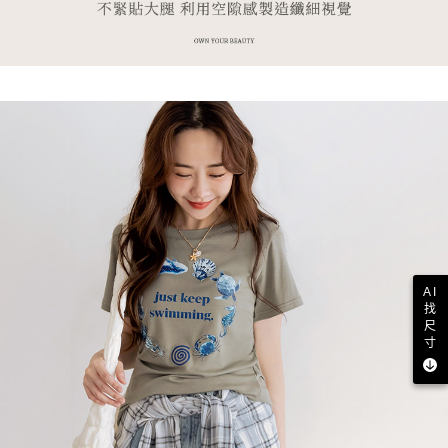
AI
找
尺
寸