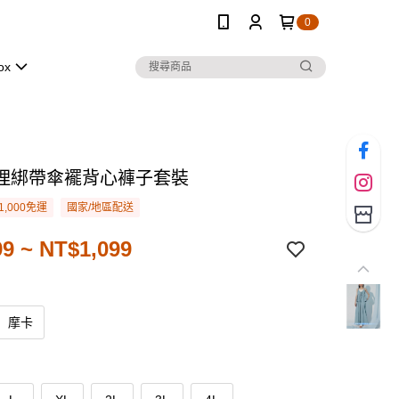
0
ox
理綁帶傘襬背心褲子套裝
1,000免運
國家/地區配送
9 ~ NT$1,099
摩卡