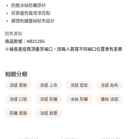
每筆NT$60，滿NT$1,000(含以上)免運費
奶酪冰絲防曬原紗
荷葉邊剪裁增添亮點
7-11取貨付款
褲頭刺繡蕾絲貼布設計
每筆NT$60，滿NT$1,000(含以上)免運費
銷售重點
付款後7-11取貨
商品款號：AB21265
每筆NT$60，滿NT$1,000(含以上)免運費
※袖長是從肩頂量至袖口，因每人肩寬不同袖口位置會有差異
宅配
每筆NT$120，滿NT$1,000(含以上)免運費
相關分類
付款後門市自取
每筆NT$60，滿NT$1,000(含以上)免運費
涼感 套裝
涼感 上衣
涼感 造型
涼感 貼布
海外配送-港/澳/新/馬/泰國專屬
查看運費
涼感 口袋
涼感 防曬
冰絲 防曬
蕾絲 涼感
海外配送-其他亞洲地區
查看運費
防曬 套裝
涼感 鬆緊
海外配送-歐美地區
查看運費