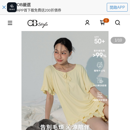
OB嚴選
開啟APP
APP首下載免費送200折價券
0
1
/
10