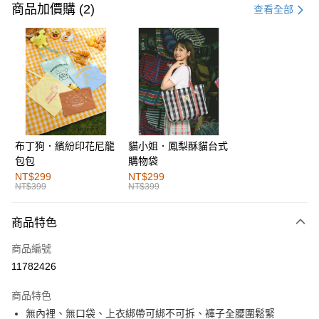
信用卡一次付款
商品加價購 (2)
查看全部
購物金
超商取貨付款
LINE Pay
街口支付
布丁狗．繽紛印花尼龍
貓小姐．鳳梨酥貓台式
運送方式
包包
購物袋
全家取貨付款
NT$299
NT$299
NT$399
NT$399
每筆NT$60，滿NT$1,000(含以上)免運費
付款後全家取貨
商品特色
每筆NT$60，滿NT$1,000(含以上)免運費
商品編號
萊爾富取貨付款
11782426
每筆NT$60，滿NT$1,000(含以上)免運費
商品特色
付款後萊爾富取貨
無內裡、無口袋、上衣綁帶可綁不可拆、褲子全腰圍鬆緊