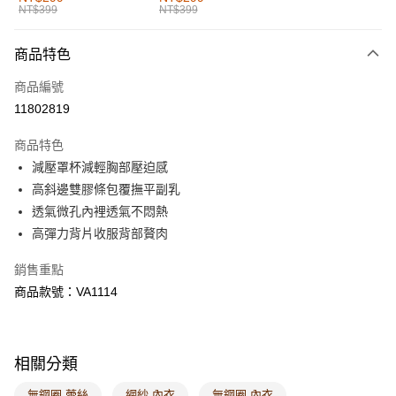
NT$399
NT$399
每筆NT$60，滿NT$1,000(含以上)免運費
付款後全家取貨
商品特色
每筆NT$60，滿NT$1,000(含以上)免運費
商品編號
萊爾富取貨付款
11802819
每筆NT$60，滿NT$1,000(含以上)免運費
商品特色
付款後萊爾富取貨
減壓罩杯減輕胸部壓迫感
每筆NT$60，滿NT$1,000(含以上)免運費
高斜邊雙膠條包覆撫平副乳
透氣微孔內裡透氣不悶熱
7-11取貨付款
高彈力背片收服背部贅肉
每筆NT$60，滿NT$1,000(含以上)免運費
銷售重點
付款後7-11取貨
商品款號：VA1114
每筆NT$60，滿NT$1,000(含以上)免運費
宅配
每筆NT$120，滿NT$1,000(含以上)免運費
相關分類
付款後門市自取
無鋼圈 蕾絲
網紗 內衣
無鋼圈 內衣