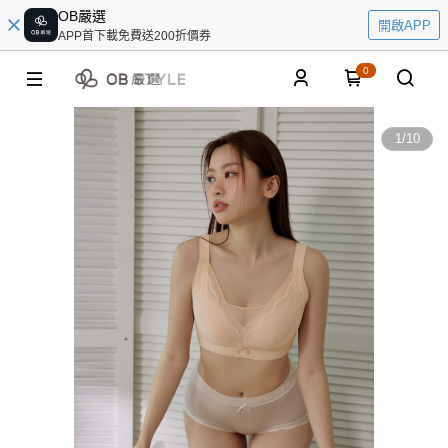
OB嚴選
開啟APP
APP首下載免費送200折價券
0
1
/
10