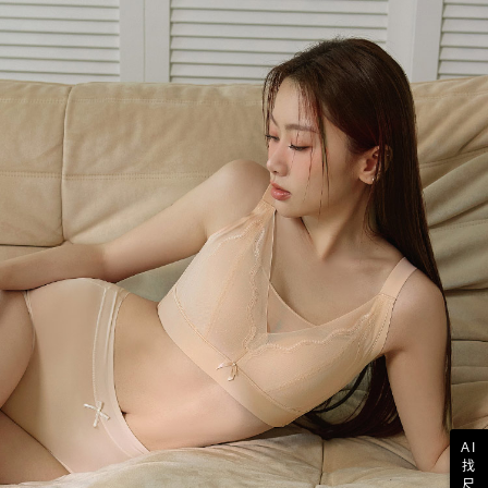
AI
找
尺