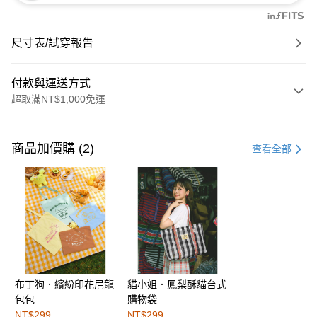
尺寸表/試穿報告
付款與運送方式
超取滿NT$1,000免運
付款方式
信用卡一次付款
商品加價購 (2)
查看全部
購物金
超商取貨付款
LINE Pay
街口支付
布丁狗．繽紛印花尼龍
貓小姐．鳳梨酥貓台式
運送方式
包包
購物袋
全家取貨付款
NT$299
NT$299