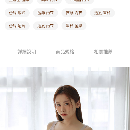
每筆NT$60，滿NT$1,000(含以上)免運費
蕾絲 網紗
蕾絲 內衣
質感 內衣
透氣 罩杯
海外配送-港/澳/新/馬/泰國專屬
查看運費
蕾絲 透氣
透氣 內衣
罩杯 蕾絲
海外配送-其他亞洲地區
查看運費
海外配送-歐美地區
查看運費
詳細說明
商品規格
相關推薦