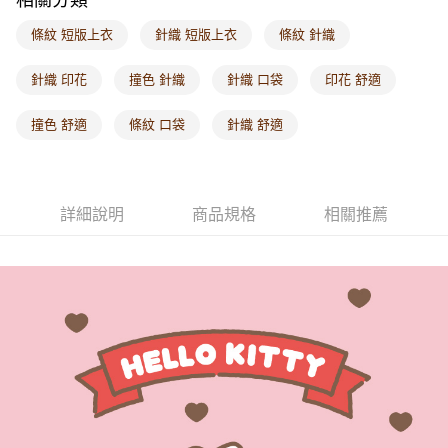
付款後門市自取
條紋 短版上衣
針織 短版上衣
條紋 針織
每筆NT$60，滿NT$1,000(含以上)免運費
針織 印花
撞色 針織
針織 口袋
印花 舒適
海外配送-港/澳/新/馬/泰國專屬
查看運費
撞色 舒適
條紋 口袋
針織 舒適
海外配送-其他亞洲地區
查看運費
海外配送-歐美地區
查看運費
詳細說明
商品規格
相關推薦