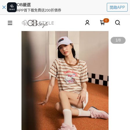
OB嚴選
開啟APP
APP首下載免費送200折價券
0
1
/
8