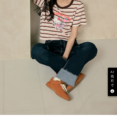
AI
找
尺
寸