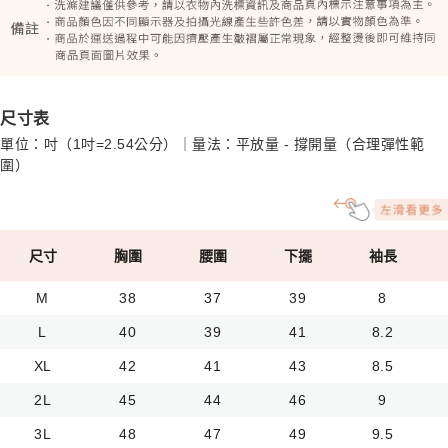
尺寸表
單位：吋（1吋=2.54公分）｜量法：平放量 - 撐開量（合理彈性範
圍）
尺寸
胸圍
腰圍
下擺
袖長
M
38
37
39
8
L
40
39
41
8.2
XL
42
41
43
8.5
2L
45
44
46
9
3L
48
47
49
9.5