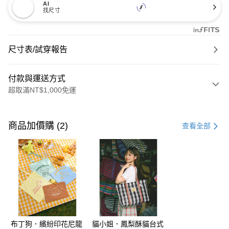
AI
找尺寸
尺寸表/試穿報告
付款與運送方式
超取滿NT$1,000免運
付款方式
信用卡一次付款
商品加價購 (2)
查看全部
購物金
超商取貨付款
LINE Pay
街口支付
布丁狗．繽紛印花尼龍
貓小姐．鳳梨酥貓台式
運送方式