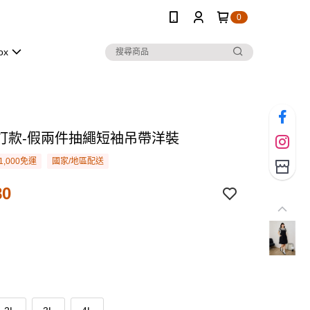
0
ox
訂款-假兩件抽繩短袖吊帶洋裝
1,000免運
國家/地區配送
80