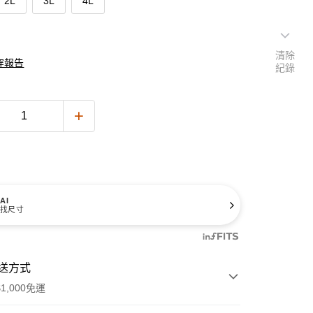
2L
3L
4L
清除
穿報告
紀錄
AI
找尺寸
送方式
1,000免運