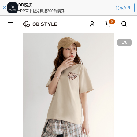
OB嚴選
開啟APP
APP首下載免費送200折價券
0
1
/
8