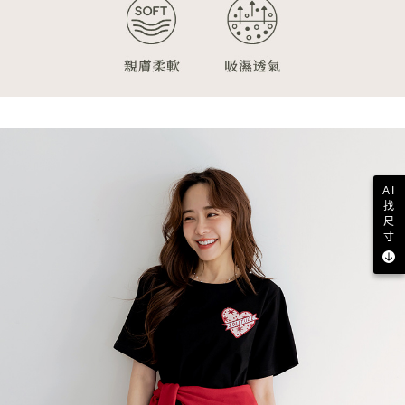
AI
找
尺
寸