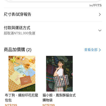
尺寸表/試穿報告
付款與運送方式
超取滿NT$1,000免運
付款方式
信用卡一次付款
商品加價購 (2)
查看全部
購物金
超商取貨付款
LINE Pay
街口支付
布丁狗．繽紛印花尼龍
貓小姐．鳳梨酥貓台式
運送方式
包包
購物袋
全家取貨付款
NT$299
NT$299