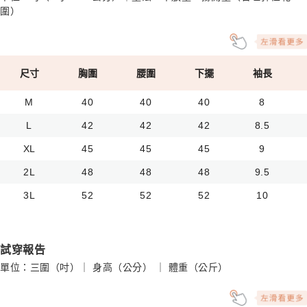
圍）
尺寸
胸圍
腰圍
下擺
袖長
M
40
40
40
8
L
42
42
42
8.5
XL
45
45
45
9
2L
48
48
48
9.5
3L
52
52
52
10
試穿報告
單位：三圍（吋）｜ 身高（公分） ｜ 體重（公斤）