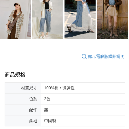
顯示電腦版詳細說明
商品規格
材質尺寸
100%棉，微彈性
色系
2色
配件
無
產地
中國製