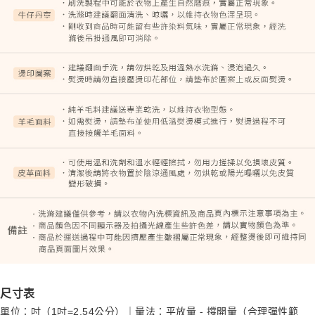
尺寸表
單位：吋（1吋=2.54公分）｜量法：平放量 - 撐開量（合理彈性範