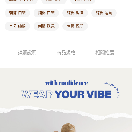
每筆NT$60，滿NT$1,000(含以上)免運費
刺繡 口袋
純棉 口袋
純棉 線條
純棉 透氣
海外配送-港/澳/新/馬/泰國專屬
查看運費
字母 純棉
刺繡 透氣
刺繡 線條
海外配送-其他亞洲地區
查看運費
海外配送-歐美地區
查看運費
詳細說明
商品規格
相關推薦