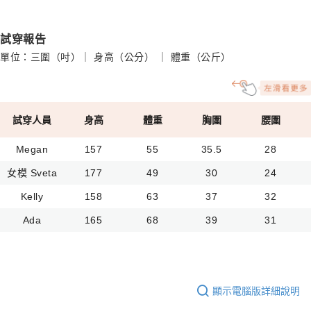
試穿報告
單位：三圍（吋）｜ 身高（公分） ｜ 體重（公斤）
試穿人員
身高
體重
胸圍
腰圍
Megan
157
55
35.5
28
女模 Sveta
177
49
30
24
Kelly
158
63
37
32
Ada
165
68
39
31
顯示電腦版詳細說明