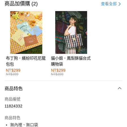
信用卡一次付款
商品加價購 (2)
查看全部
購物金
超商取貨付款
LINE Pay
街口支付
布丁狗．繽紛印花尼龍
貓小姐．鳳梨酥貓台式
運送方式
包包
購物袋
全家取貨付款
NT$299
NT$299
NT$399
NT$399
每筆NT$60，滿NT$1,000(含以上)免運費
付款後全家取貨
商品特色
每筆NT$60，滿NT$1,000(含以上)免運費
商品編號
萊爾富取貨付款
11824332
每筆NT$60，滿NT$1,000(含以上)免運費
商品特色
付款後萊爾富取貨
無內裡、無口袋