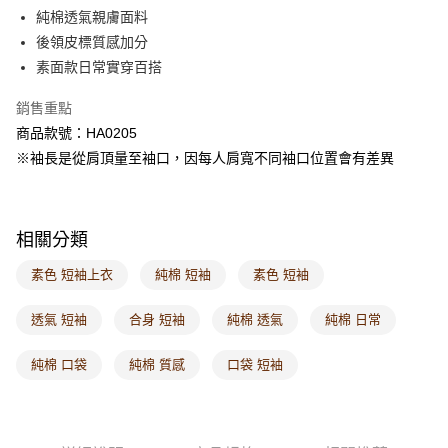
每筆NT$60，滿NT$1,000(含以上)免運費
純棉透氣親膚面料
後領皮標質感加分
7-11取貨付款
素面款日常實穿百搭
每筆NT$60，滿NT$1,000(含以上)免運費
銷售重點
付款後7-11取貨
商品款號：HA0205
每筆NT$60，滿NT$1,000(含以上)免運費
※袖長是從肩頂量至袖口，因每人肩寬不同袖口位置會有差異
宅配
每筆NT$120，滿NT$1,000(含以上)免運費
相關分類
付款後門市自取
每筆NT$60，滿NT$1,000(含以上)免運費
素色 短袖上衣
純棉 短袖
素色 短袖
海外配送-港/澳/新/馬/泰國專屬
查看運費
透氣 短袖
合身 短袖
純棉 透氣
純棉 日常
海外配送-其他亞洲地區
查看運費
純棉 口袋
純棉 質感
口袋 短袖
海外配送-歐美地區
查看運費