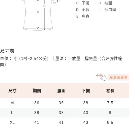
尺寸表
單位：吋（1吋=2.54公分）｜量法：平放量 - 撐開量（合理彈性範
圍）
尺寸
胸圍
腰圍
下擺
袖長
M
36
36
38
7.5
L
38
38
40
8
XL
41
41
43
8.5