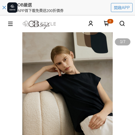
OB嚴選
開啟APP
APP首下載免費送200折價券
0
1
/
7