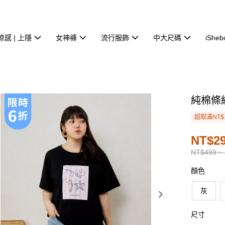
涼感 | 上隱
女神褲
流行服飾
中大尺碼
iSheb
純棉條
超取滿NT$
NT$29
NT$499 ~
顏色
灰
尺寸