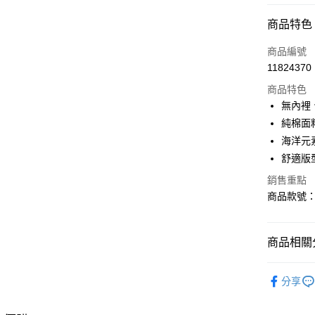
付款方式
商品特色
信用卡一
商品編號
11824370
購物金
商品特色
超商取貨
無內裡
純棉面
LINE Pay
海洋元
街口支付
舒適版
銷售重點
商品款號：A
運送方式
全家取貨
商品相關分
每筆NT$6
女裝
風
付款後全
分享
每筆NT$6
女裝
風