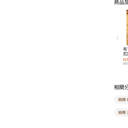
商品加
布
尼
NT
NT
相關
純棉 
純棉 