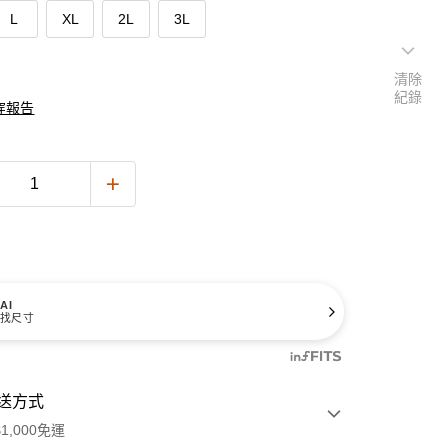
L
XL
2L
3L
清除
紀錄
穿報告
AI
找尺寸
送方式
1,000免運