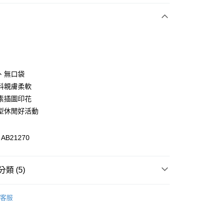
次付款
付款
、無口袋
料親膚柔軟
素插圖印花
型休閒好活動
B21270
付款
類 (5)
0，滿NT$1,000(含以上)免運費
格支線
雲朵朵女孩
雲朵朵精選
家取貨
客服
0，滿NT$1,000(含以上)免運費
格支線
雲朵朵女孩
雲朵朵上衣