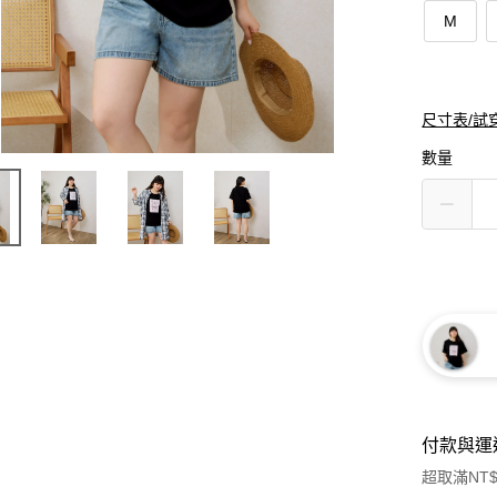
M
尺寸表/試
數量
付款與運
超取滿NT$