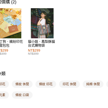
萊爾富取
女裝
風
價購 (2)
每筆NT$6
女裝
風
付款後萊
女裝
風
每筆NT$6
7-11取貨
每筆NT$6
丁狗．繽紛印花
貓小姐．鳳梨酥貓
龍包包
台式購物袋
付款後7-1
$299
NT$299
每筆NT$6
$399
NT$399
宅配
每筆NT$1
分類
付款後門
每筆NT$6
印花
條紋 休閒
條紋 印花
印花 休閒
純棉 休閒
海外配送-港
元素
條紋 口袋
海外配送-