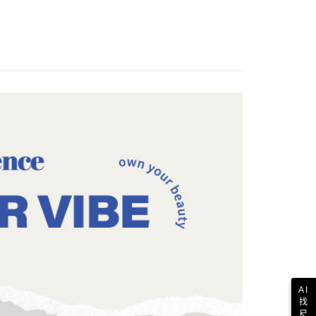
歐美地區
查看運費
AI
找
尺