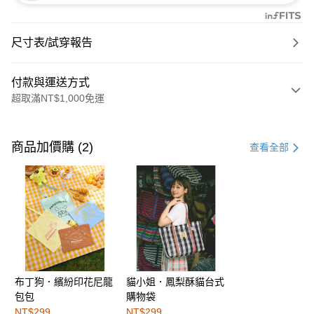
尺寸表/試穿報告
付款與運送方式
超取滿NT$1,000免運
付款方式
信用卡一次付款
商品加價購 (2)
查看全部
購物金
超商取貨付款
LINE Pay
街口支付
布丁狗．繽紛印花尼龍
貓小姐．鳳梨酥貓台式
運送方式
包包
購物袋
全家取貨付款
NT$299
NT$299