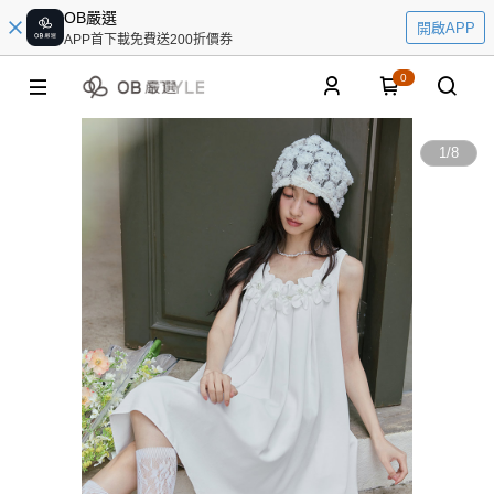
OB嚴選
開啟APP
APP首下載免費送200折價券
0
1
/
8