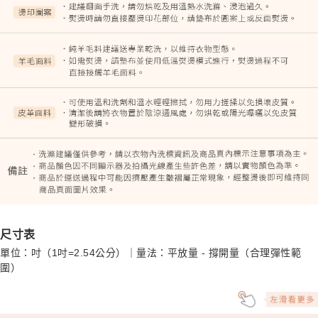
尺寸表
單位：吋（1吋=2.54公分）｜量法：平放量 - 撐開量（合理彈性範
圍）