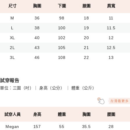
尺寸
胸圍
下擺
腋圍
肩寬
M
36
98
18
11
L
38
100
19
11.5
XL
40
102
20
12
2L
43
105
21
12.5
3L
46
108
22
13
試穿報告
單位：三圍（吋）｜ 身高（公分） ｜ 體重（公斤）
試穿人員
身高
體重
胸圍
腰圍
Megan
157
55
35.5
28