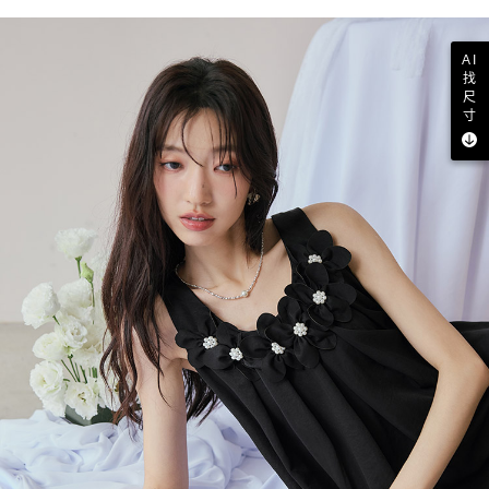
AI
找
尺
寸