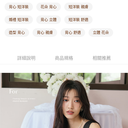
每筆NT$60，滿NT$1,000(含以上)免運費
背心 短洋裝
花朵 背心
短洋裝 親膚
海外配送-港/澳/新/馬/泰國專屬
查看運費
婚禮 短洋裝
背心 立體
短洋裝 舒適
海外配送-其他亞洲地區
查看運費
造型 背心
背心 親膚
背心 舒適
立體 花朵
海外配送-歐美地區
查看運費
詳細說明
商品規格
相關推薦