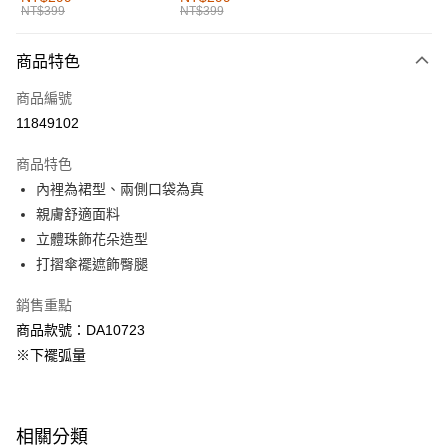
NT$399
NT$399
每筆NT$60，滿NT$1,000(含以上)免運費
付款後全家取貨
商品特色
每筆NT$60，滿NT$1,000(含以上)免運費
商品編號
萊爾富取貨付款
11849102
每筆NT$60，滿NT$1,000(含以上)免運費
商品特色
付款後萊爾富取貨
內裡為裙型、兩側口袋為真
每筆NT$60，滿NT$1,000(含以上)免運費
親膚舒適面料
立體珠飾花朵造型
7-11取貨付款
打摺傘襬遮飾臀腿
每筆NT$60，滿NT$1,000(含以上)免運費
銷售重點
付款後7-11取貨
商品款號：DA10723
每筆NT$60，滿NT$1,000(含以上)免運費
※下襬弧量
宅配
每筆NT$120，滿NT$1,000(含以上)免運費
相關分類
付款後門市自取