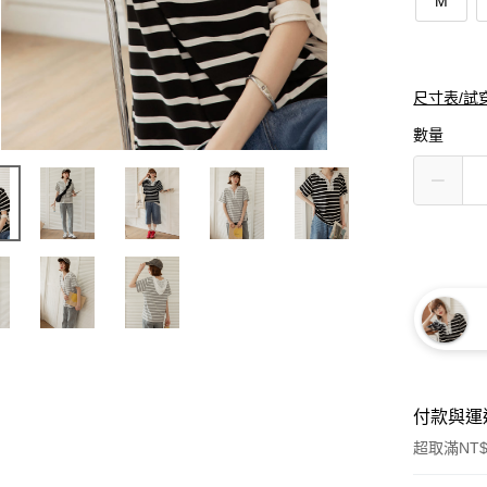
M
尺寸表/試
數量
付款與運
超取滿NT$