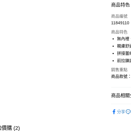
付款方式
商品特色
信用卡一
商品編號
11849110
購物金
商品特色
超商取貨
無內裡
親膚舒
LINE Pay
拼接蕾
街口支付
前拉鍊
銷售重點
商品款號：A
運送方式
全家取貨
商品相關分
每筆NT$6
女裝
上
付款後全
分享
每筆NT$6
女裝
風
萊爾富取
女裝
上
價購 (2)