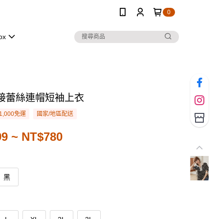
0
ox
接蕾絲連帽短袖上衣
1,000免運
國家/地區配送
9 ~ NT$780
黑