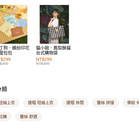
每筆NT$6
女裝
上
付款後萊
女裝
風
每筆NT$6
7-11取貨
每筆NT$6
丁狗．繽紛印花
貓小姐．鳳梨酥貓
龍包包
台式購物袋
付款後7-1
$299
NT$299
每筆NT$6
$399
NT$399
宅配
每筆NT$1
分類
付款後門
每筆NT$6
 短袖上衣
連帽 短袖上衣
連帽 休閒
蕾絲 拼接
條紋 
海外配送-港
拉鍊
蕾絲 舒適
海外配送-
海外配送-