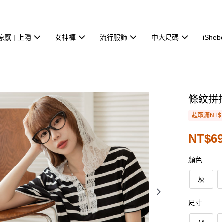
涼感 | 上隱
女神褲
流行服飾
中大尺碼
iSheb
條紋拼
超取滿NT$
NT$69
顏色
灰
尺寸