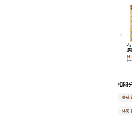
布
尼
NT
NT
相關
蕾絲
休閒 