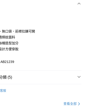
次付款
付款
、無口袋、前襟拉鍊可開
適條紋面料
絲帽造型加分
設計方便穿脫
B21239
付款
類 (5)
0，滿NT$1,000(含以上)免運費
衣
上衣全系列
家取貨
客服
0，滿NT$1,000(含以上)免運費
格支線
甜酷休閒
甜酷休閒上衣
貨付款
衣
短袖
查看全部