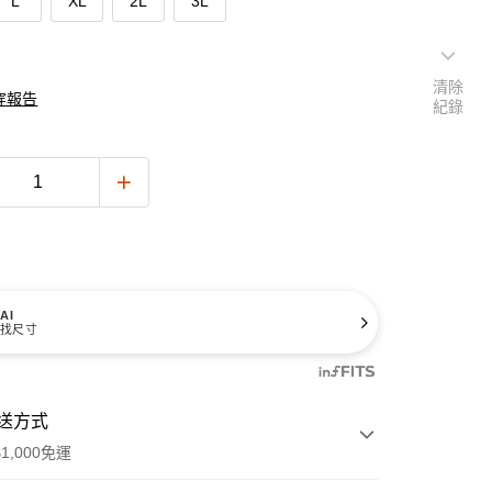
L
XL
2L
3L
清除
穿報告
紀錄
AI
找尺寸
送方式
1,000免運