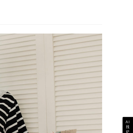
AI
找
尺