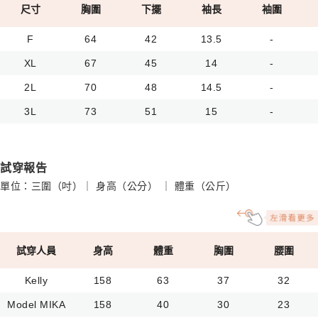
尺寸
胸圍
下擺
袖長
袖圍
F
64
42
13.5
-
XL
67
45
14
-
2L
70
48
14.5
-
3L
73
51
15
-
試穿報告
單位：三圍（吋）｜ 身高（公分） ｜ 體重（公斤）
試穿人員
身高
體重
胸圍
腰圍
Kelly
158
63
37
32
Model MIKA
158
40
30
23