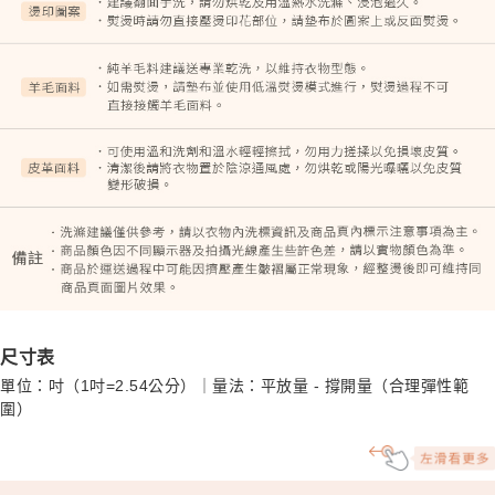
尺寸表
單位：吋（1吋=2.54公分）｜量法：平放量 - 撐開量（合理彈性範
圍）