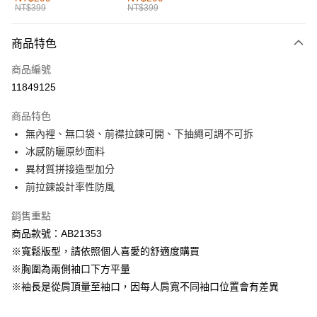
NT$399
NT$399
每筆NT$60，滿NT$1,000(含以上)免運費
付款後全家取貨
商品特色
每筆NT$60，滿NT$1,000(含以上)免運費
商品編號
萊爾富取貨付款
11849125
每筆NT$60，滿NT$1,000(含以上)免運費
商品特色
付款後萊爾富取貨
無內裡、無口袋、前襟拉鍊可開、下抽繩可調不可拆
每筆NT$60，滿NT$1,000(含以上)免運費
冰感防曬原紗面料
異材質拼接造型加分
7-11取貨付款
前拉鍊設計率性防風
每筆NT$60，滿NT$1,000(含以上)免運費
銷售重點
付款後7-11取貨
商品款號：AB21353
每筆NT$60，滿NT$1,000(含以上)免運費
※寬鬆版型，請依照個人喜愛的舒適度購買
宅配
※胸圍為兩側袖口下方平量
每筆NT$120，滿NT$1,000(含以上)免運費
※袖長是從肩頂量至袖口，因每人肩寬不同袖口位置會有差異
付款後門市自取