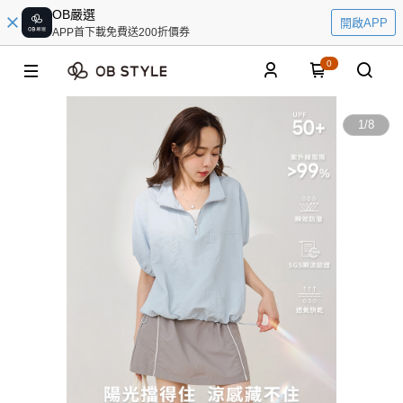
OB嚴選
開啟APP
APP首下載免費送200折價券
0
1
/
8