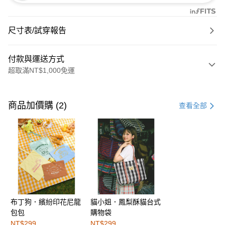
尺寸表/試穿報告
付款與運送方式
超取滿NT$1,000免運
付款方式
信用卡一次付款
商品加價購 (2)
查看全部
購物金
超商取貨付款
LINE Pay
街口支付
布丁狗．繽紛印花尼龍
貓小姐．鳳梨酥貓台式
運送方式
包包
購物袋
全家取貨付款
NT$299
NT$299