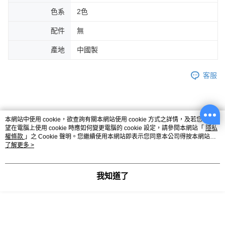
色系
2色
配件
無
產地
中國製
客服
商品相關分類 (6)
查看全部
本網站中使用 cookie，欲查詢有關本網站使用 cookie 方式之詳情，及若您不希
望在電腦上使用 cookie 時應如何變更電腦的 cookie 設定，請參閱本網站「
隱私
女裝
上衣
上衣全系列
權條款
」之 Cookie 聲明。您繼續使用本網站即表示您同意本公司得按本網站使
用條款之 Cookie 聲明使用 cookie。
了解更多 >
女裝
上衣
短袖
我知道了
你可能有興趣的商品
全站排行
熱門標籤