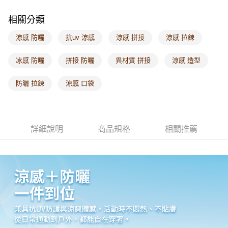
每筆NT$60，滿NT$1,000(含以上)免運費
相關分類
海外配送-港/澳/新/馬/泰國專屬
查看運費
涼感 防曬
抗uv 涼感
涼感 拼接
涼感 拉鍊
海外配送-其他亞洲地區
查看運費
冰感 防曬
拼接 防曬
異材質 拼接
涼感 造型
海外配送-歐美地區
查看運費
防曬 拉鍊
涼感 口袋
詳細說明
商品規格
相關推薦