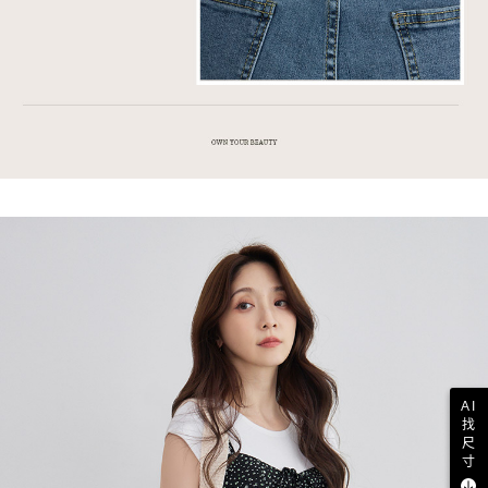
AI
找
尺
寸