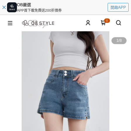
OB嚴選
開啟APP
APP首下載免費送200折價券
0
1
/
8