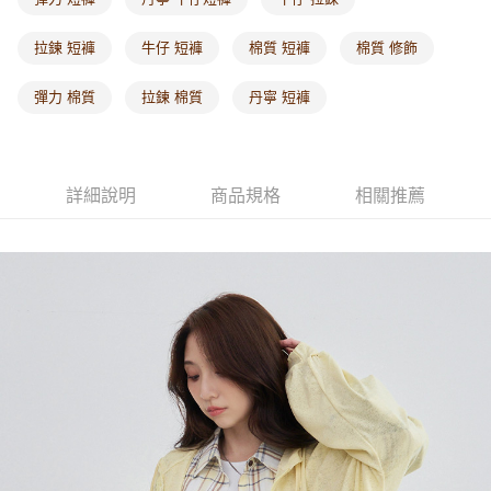
每筆NT$60，滿NT$1,000(含以上)免運費
拉鍊 短褲
牛仔 短褲
棉質 短褲
棉質 修飾
海外配送-港/澳/新/馬/泰國專屬
查看運費
彈力 棉質
拉鍊 棉質
丹寧 短褲
海外配送-其他亞洲地區
查看運費
海外配送-歐美地區
查看運費
詳細說明
商品規格
相關推薦