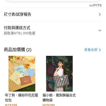
尺寸表/試穿報告
付款與運送方式
超取滿NT$1,000免運
付款方式
信用卡一次付款
商品加價購 (2)
查看全部
購物金
超商取貨付款
LINE Pay
街口支付
布丁狗．繽紛印花尼龍
貓小姐．鳳梨酥貓台式
運送方式
包包
購物袋
全家取貨付款
NT$299
NT$299