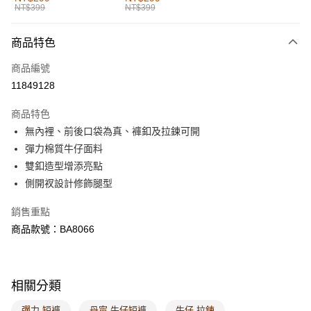
NT$399
NT$399
每筆NT$60，滿NT$1,000(含以上)免運費
付款後全家取貨
商品特色
每筆NT$60，滿NT$1,000(含以上)免運費
商品編號
萊爾富取貨付款
11849128
每筆NT$60，滿NT$1,000(含以上)免運費
商品特色
付款後萊爾富取貨
無內裡、前後口袋為真、褲釦及拉鍊可開
每筆NT$60，滿NT$1,000(含以上)免運費
彈力棉質牛仔面料
雙釦造型增添亮點
7-11取貨付款
側開衩設計修飾腿型
每筆NT$60，滿NT$1,000(含以上)免運費
銷售重點
付款後7-11取貨
商品款號：BA8066
每筆NT$60，滿NT$1,000(含以上)免運費
宅配
每筆NT$120，滿NT$1,000(含以上)免運費
相關分類
付款後門市自取
彈力 短褲
丹寧 牛仔短褲
牛仔 拉鍊