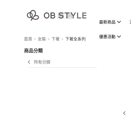
最新商品
優惠活動
首頁
女裝
下著
下著全系列
商品分類
所有分類