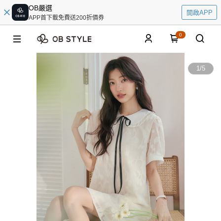
OB嚴選
開啟APP
APP首下載免費送200折價券
0
1
/
5