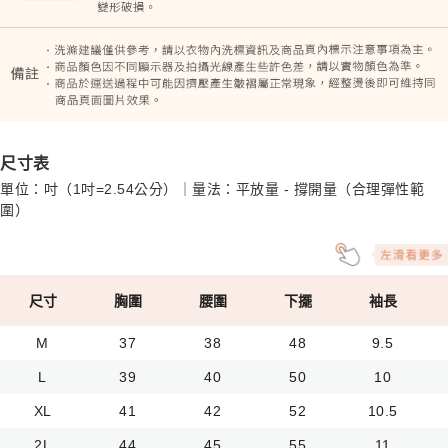
尺寸表
單位：吋（1吋=2.54公分）｜量法：平放量 - 撐開量（合理彈性範
圍）
尺寸
胸圍
腰圍
下擺
袖長
M
37
38
48
9.5
L
39
40
50
10
XL
41
42
52
10.5
2L
44
45
55
11