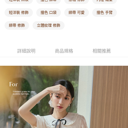
每筆NT$60，滿NT$1,000(含以上)免運費
短洋裝 修飾
撞色 口袋
綁帶 可愛
撞色 手臂
海外配送-港/澳/新/馬/泰國專屬
查看運費
綁帶 修飾
立體紋理 修飾
海外配送-其他亞洲地區
查看運費
海外配送-歐美地區
查看運費
詳細說明
商品規格
相關推薦