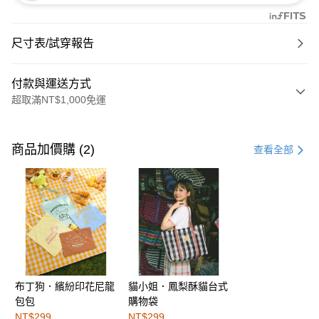
尺寸表/試穿報告
付款與運送方式
超取滿NT$1,000免運
付款方式
信用卡一次付款
商品加價購 (2)
查看全部
購物金
超商取貨付款
LINE Pay
街口支付
布丁狗．繽紛印花尼龍
貓小姐．鳳梨酥貓台式
運送方式
包包
購物袋
全家取貨付款
NT$299
NT$299