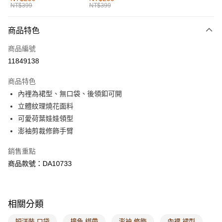
NT$399
NT$399
每筆NT$60，滿NT$1,000(含以上)免運費
付款後全家取貨
商品特色
每筆NT$60，滿NT$1,000(含以上)免運費
商品編號
萊爾富取貨付款
11849138
每筆NT$60，滿NT$1,000(含以上)免運費
商品特色
付款後萊爾富取貨
內裡為裙型、無口袋、後領釦可開
每筆NT$60，滿NT$1,000(含以上)免運費
立體紋理燒花面料
可愛荷葉娃娃領型
7-11取貨付款
澎袖剪裁修飾手臂
每筆NT$60，滿NT$1,000(含以上)免運費
銷售重點
付款後7-11取貨
商品款號：DA10733
每筆NT$60，滿NT$1,000(含以上)免運費
宅配
每筆NT$120，滿NT$1,000(含以上)免運費
相關分類
付款後門市自取
短洋裝 口袋
撞色 綁帶
澎袖 修飾
內裡 裙型