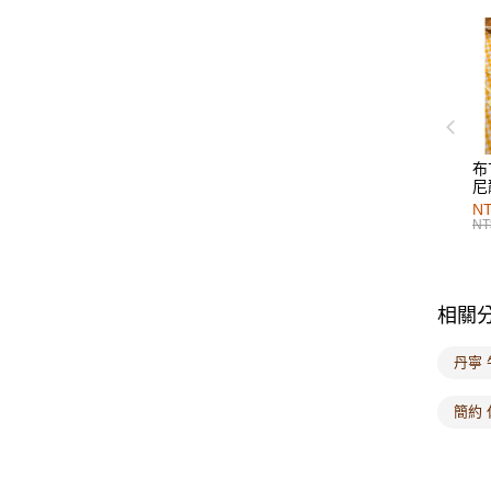
布
尼
NT
NT
相關
丹寧
簡約 