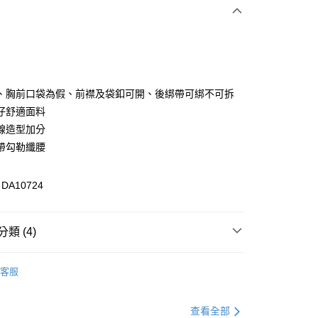
次付款
付款
、胸前口袋為假、前襟及袋釦可開、後綁帶可綁不可拆
仔舒適面料
線造型加分
帶勾勒纖腰
A10724
付款
類 (4)
0，滿NT$1,000(含以上)免運費
格支線
雲朵朵女孩
雲朵朵精選
家取貨
客服
0，滿NT$1,000(含以上)免運費
格支線
雲朵朵女孩
雲朵朵洋裝
貨付款
格支線
雲朵朵女孩
身型挑衣指南｜梨型
查看全部