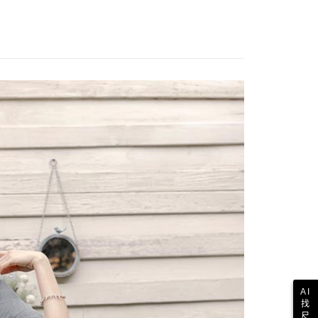
AI
找
尺