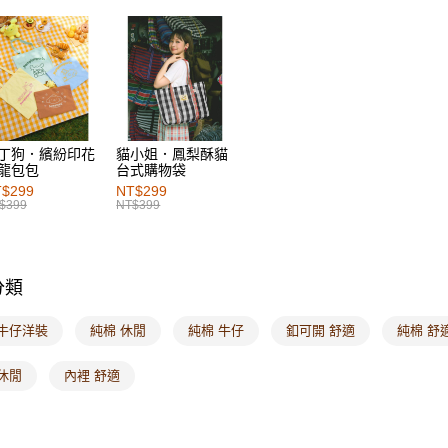
每筆NT$6
女裝
風
付款後萊
每筆NT$6
7-11取貨
每筆NT$6
丁狗．繽紛印花
貓小姐．鳳梨酥貓
龍包包
台式購物袋
付款後7-1
$299
NT$299
每筆NT$6
$399
NT$399
宅配
每筆NT$1
分類
付款後門
每筆NT$6
 牛仔洋裝
純棉 休閒
純棉 牛仔
釦可開 舒適
純棉 舒
海外配送-港
休閒
內裡 舒適
海外配送-
海外配送-