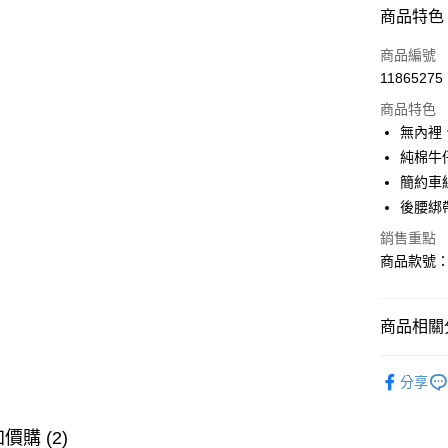
付款方式
商品特色
信用卡一
商品編號
11865275
購物金
商品特色
超商取貨
無內裡
純棉牛
LINE Pay
簡約車
街口支付
後腰綁
銷售重點
商品款號：D
運送方式
全家取貨
商品相關分
每筆NT$6
女裝
風
付款後全
分享
每筆NT$6
女裝
風
萊爾富取
女裝
風
價購 (2)