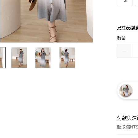
S
尺寸表/試
數量
付款與運
超取滿NT$