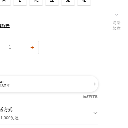
M
L
XL
2L
3L
4L
清除
穿報告
紀錄
AI
找尺寸
送方式
1,000免運