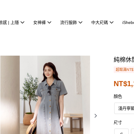
涼感 | 上隱
女神褲
流行服飾
中大尺碼
iSheb
純棉休
超取滿NT$
NT$1,
顏色
淺丹寧
尺寸