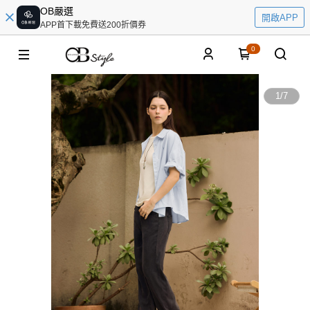
OB嚴選
開啟APP
APP首下載免費送200折價券
0
1
/
7