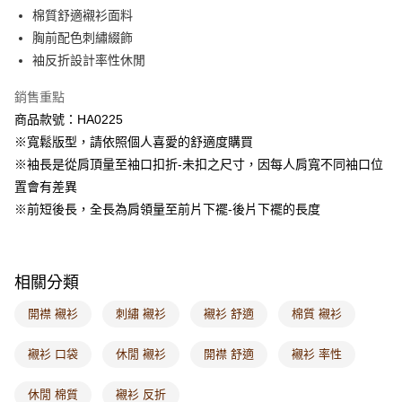
每筆NT$60，滿NT$1,000(含以上)免運費
棉質舒適襯衫面料
胸前配色刺繡綴飾
7-11取貨付款
袖反折設計率性休閒
每筆NT$60，滿NT$1,000(含以上)免運費
銷售重點
付款後7-11取貨
商品款號：HA0225
每筆NT$60，滿NT$1,000(含以上)免運費
※寬鬆版型，請依照個人喜愛的舒適度購買
宅配
※袖長是從肩頂量至袖口扣折-未扣之尺寸，因每人肩寬不同袖口位
每筆NT$120，滿NT$1,000(含以上)免運費
置會有差異
※前短後長，全長為肩領量至前片下襬-後片下襬的長度
付款後門市自取
每筆NT$60，滿NT$1,000(含以上)免運費
海外配送-港/澳/新/馬/泰國專屬
查看運費
相關分類
海外配送-其他亞洲地區
查看運費
開襟 襯衫
刺繡 襯衫
襯衫 舒適
棉質 襯衫
海外配送-歐美地區
查看運費
襯衫 口袋
休閒 襯衫
開襟 舒適
襯衫 率性
休閒 棉質
襯衫 反折