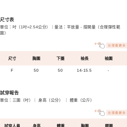
尺寸表
單位：吋（1吋=2.54公分）｜量法：平放量 - 撐開量（合理彈性範
圍）
尺寸
胸圍
下擺
袖長
袖圍
F
50
50
14-15.5
-
試穿報告
單位：三圍（吋）｜ 身高（公分） ｜ 體重（公斤）
試穿人員
身高
體重
胸圍
腰圍