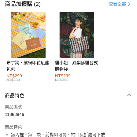
信用卡一次付款
商品加價購 (2)
查看全部
購物金
超商取貨付款
LINE Pay
街口支付
布丁狗．繽紛印花尼龍
貓小姐．鳳梨酥貓台式
運送方式
包包
購物袋
全家取貨付款
NT$299
NT$299
NT$399
NT$399
每筆NT$60，滿NT$1,000(含以上)免運費
付款後全家取貨
商品特色
每筆NT$60，滿NT$1,000(含以上)免運費
商品編號
萊爾富取貨付款
11868846
每筆NT$60，滿NT$1,000(含以上)免運費
商品特色
付款後萊爾富取貨
無內裡、無口袋、前襟釦可開、袖口反折處可下放