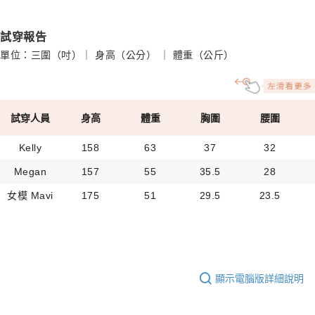
試穿報告
單位：三圍（吋）｜ 身高（公分） ｜ 體重（公斤）
試穿人員
身高
體重
胸圍
腰圍
Kelly
158
63
37
32
Megan
157
55
35.5
28
女模 Mavi
175
51
29.5
23.5
顯示電腦版詳細說明