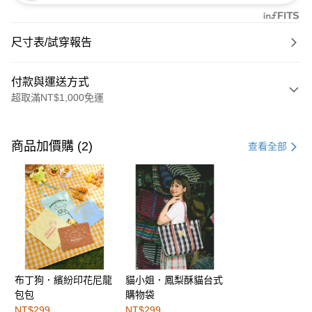
尺寸表/試穿報告
付款與運送方式
超取滿NT$1,000免運
付款方式
信用卡一次付款
商品加價購 (2)
查看全部
購物金
超商取貨付款
LINE Pay
街口支付
布丁狗．繽紛印花尼龍
貓小姐．鳳梨酥貓台式
運送方式
包包
購物袋
全家取貨付款
NT$299
NT$299