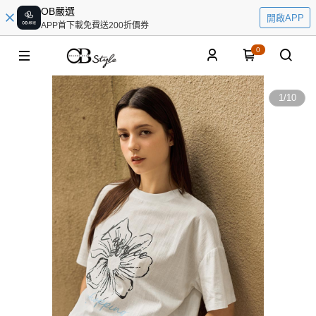
OB嚴選
開啟APP
APP首下載免費送200折價券
0
1
/
10