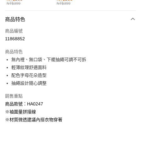
NT$399
NT$399
每筆NT$60，滿NT$1,000(含以上)免運費
付款後全家取貨
商品特色
每筆NT$60，滿NT$1,000(含以上)免運費
商品編號
萊爾富取貨付款
11868852
每筆NT$60，滿NT$1,000(含以上)免運費
商品特色
付款後萊爾富取貨
無內裡、無口袋、下襬抽繩可調不可拆
每筆NT$60，滿NT$1,000(含以上)免運費
輕薄紋理舒適面料
配色字母花朵造型
7-11取貨付款
抽繩設計隨心調整
每筆NT$60，滿NT$1,000(含以上)免運費
銷售重點
付款後7-11取貨
商品款號：HA0247
每筆NT$60，滿NT$1,000(含以上)免運費
※袖圍量拼接線
宅配
※材質微透建議內搭衣物穿著
每筆NT$120，滿NT$1,000(含以上)免運費
付款後門市自取