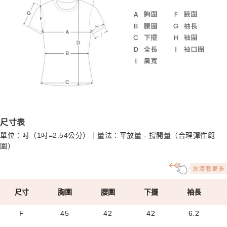
尺寸表
單位：吋（1吋=2.54公分）｜量法：平放量 - 撐開量（合理彈性範
圍）
尺寸
胸圍
腰圍
下擺
袖長
F
45
42
42
6.2