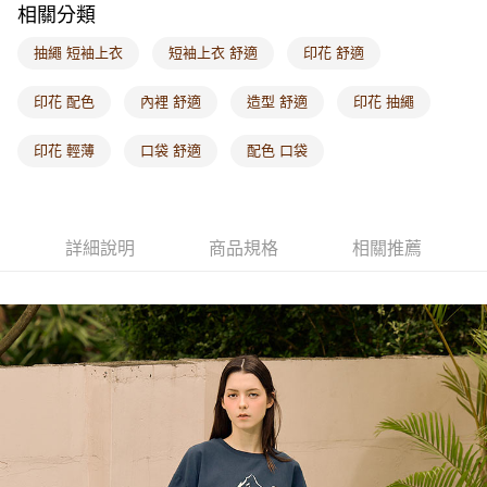
相關分類
每筆NT$60，滿NT$1,000(含以上)免運費
抽繩 短袖上衣
短袖上衣 舒適
印花 舒適
海外配送-港/澳/新/馬/泰國專屬
查看運費
海外配送-其他亞洲地區
查看運費
印花 配色
內裡 舒適
造型 舒適
印花 抽繩
海外配送-歐美地區
查看運費
印花 輕薄
口袋 舒適
配色 口袋
詳細說明
商品規格
相關推薦