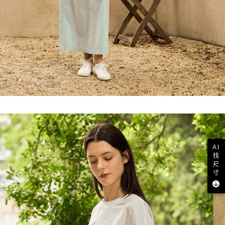
AI
找
尺
寸