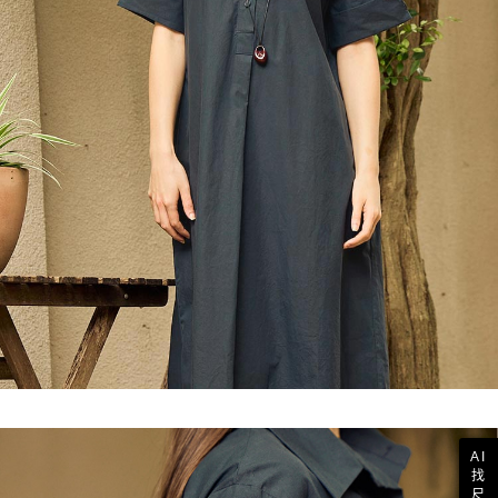
AI
找
尺