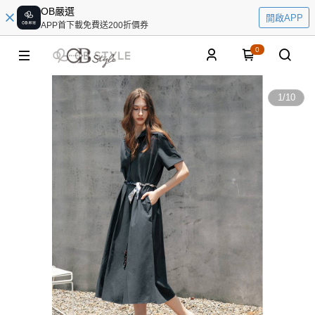
OB嚴選
開啟APP
APP首下載免費送200折價券
0
1
/
10