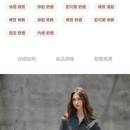
每筆NT$60，滿NT$1,000(含以上)免運費
休閒 棉質
排釦 舒適
釦可開 舒適
棉質 寬鬆
海外配送-港/澳/新/馬/泰國專屬
查看運費
棉質 修飾
排釦 修飾
棉質 舒適
釦可開 修飾
海外配送-其他亞洲地區
查看運費
造型 舒適
內裡 舒適
海外配送-歐美地區
查看運費
詳細說明
商品規格
相關推薦