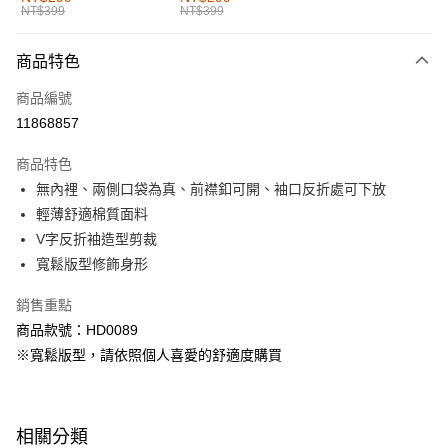
NT$399
NT$399
每筆NT$60，滿NT$1,000(含以上)免運費
付款後全家取貨
商品特色
每筆NT$60，滿NT$1,000(含以上)免運費
商品編號
萊爾富取貨付款
11868857
每筆NT$60，滿NT$1,000(含以上)免運費
商品特色
付款後萊爾富取貨
無內裡、兩側口袋為真、前襟釦可開、袖口反折處可下放
每筆NT$60，滿NT$1,000(含以上)免運費
輕薄舒適棉質面料
V字反折袖造型剪裁
7-11取貨付款
寬鬆版型修飾身形
每筆NT$60，滿NT$1,000(含以上)免運費
銷售重點
付款後7-11取貨
商品款號：HD0089
每筆NT$60，滿NT$1,000(含以上)免運費
※寬鬆版型，請依照個人喜愛的舒適度購買
宅配
每筆NT$120，滿NT$1,000(含以上)免運費
相關分類
付款後門市自取