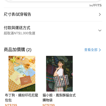
尺寸表/試穿報告
付款與運送方式
超取滿NT$1,000免運
付款方式
信用卡一次付款
商品加價購 (2)
查看全部
購物金
超商取貨付款
LINE Pay
街口支付
布丁狗．繽紛印花尼龍
貓小姐．鳳梨酥貓台式
運送方式
包包
購物袋
全家取貨付款
NT$299
NT$299