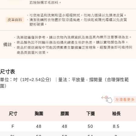
尺寸表
單位：吋（1吋=2.54公分）｜量法：平放量 - 撐開量（合理彈性範
圍）
尺寸
胸圍
腰圍
下擺
袖長
F
48
48
50
8.5