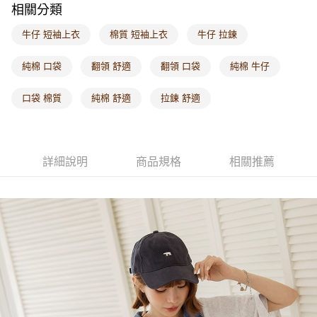
相關分類
每筆NT$60，滿NT$1,000(含以上)免運費
牛仔 短袖上衣
棉質 短袖上衣
牛仔 拉鍊
海外配送-港/澳/新/馬/泰國專屬
查看運費
海外配送-其他亞洲地區
查看運費
純棉 口袋
翻領 舒適
翻領 口袋
純棉 牛仔
海外配送-歐美地區
查看運費
口袋 棉質
純棉 舒適
拉鍊 舒適
詳細說明
商品規格
相關推薦