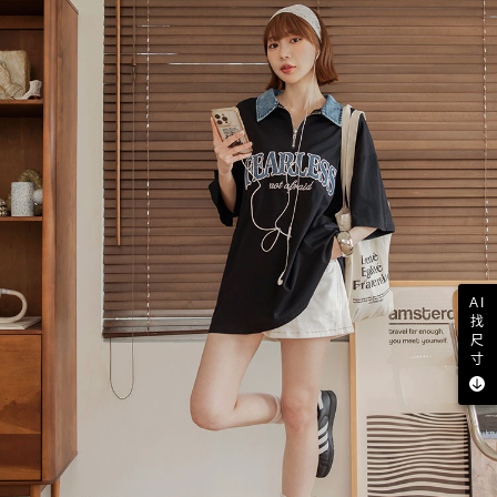
AI
找
尺
寸