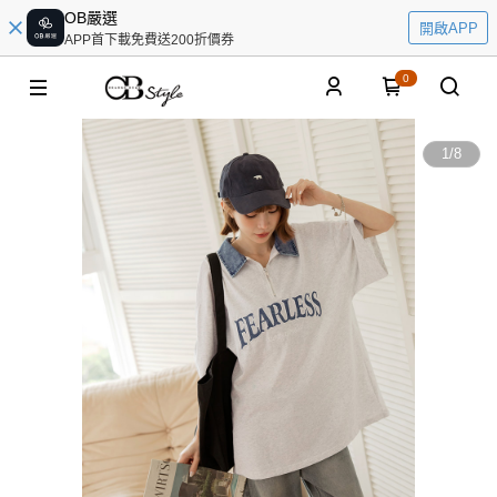
OB嚴選
開啟APP
APP首下載免費送200折價券
0
1
/
8