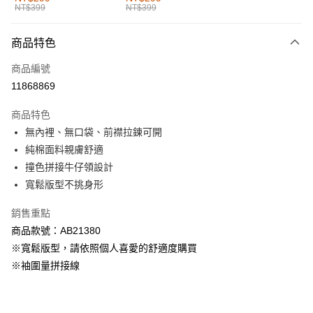
NT$399
NT$399
每筆NT$60，滿NT$1,000(含以上)免運費
付款後全家取貨
商品特色
每筆NT$60，滿NT$1,000(含以上)免運費
商品編號
萊爾富取貨付款
11868869
每筆NT$60，滿NT$1,000(含以上)免運費
商品特色
付款後萊爾富取貨
無內裡、無口袋、前襟拉鍊可開
每筆NT$60，滿NT$1,000(含以上)免運費
純棉面料親膚舒適
撞色拼接牛仔領設計
7-11取貨付款
寬鬆版型不挑身形
每筆NT$60，滿NT$1,000(含以上)免運費
銷售重點
付款後7-11取貨
商品款號：AB21380
每筆NT$60，滿NT$1,000(含以上)免運費
※寬鬆版型，請依照個人喜愛的舒適度購買
宅配
※袖圍量拼接線
每筆NT$120，滿NT$1,000(含以上)免運費
付款後門市自取