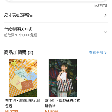
尺寸表/試穿報告
付款與運送方式
超取滿NT$1,000免運
付款方式
信用卡一次付款
商品加價購 (2)
查看全部
購物金
超商取貨付款
LINE Pay
街口支付
布丁狗．繽紛印花尼龍
貓小姐．鳳梨酥貓台式
運送方式
包包
購物袋
全家取貨付款
NT$299
NT$299