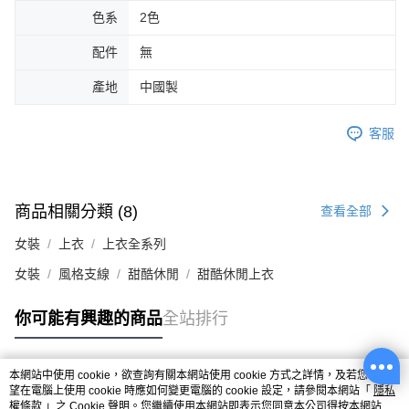
色系
2色
配件
無
產地
中國製
客服
商品相關分類 (8)
查看全部
女裝
上衣
上衣全系列
女裝
風格支線
甜酷休閒
甜酷休閒上衣
你可能有興趣的商品
全站排行
本網站中使用 cookie，欲查詢有關本網站使用 cookie 方式之詳情，及若您不希
熱門標籤
望在電腦上使用 cookie 時應如何變更電腦的 cookie 設定，請參閱本網站「
隱私
權條款
」之 Cookie 聲明。您繼續使用本網站即表示您同意本公司得按本網站使