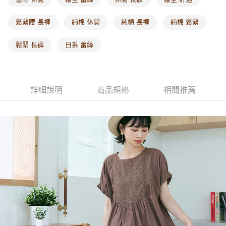
每筆NT$60，滿NT$1,000(含以上)免運費
鬆緊腰 長褲
純棉 休閒
純棉 長褲
純棉 鬆緊
海外配送-港/澳/新/馬/泰國專屬
查看運費
鬆緊 長褲
日系 蕾絲
海外配送-其他亞洲地區
查看運費
海外配送-歐美地區
查看運費
詳細說明
商品規格
相關推薦