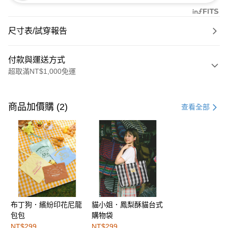
尺寸表/試穿報告
付款與運送方式
超取滿NT$1,000免運
付款方式
信用卡一次付款
商品加價購 (2)
查看全部
購物金
超商取貨付款
LINE Pay
街口支付
布丁狗．繽紛印花尼龍
貓小姐．鳳梨酥貓台式
運送方式
包包
購物袋
全家取貨付款
NT$299
NT$299