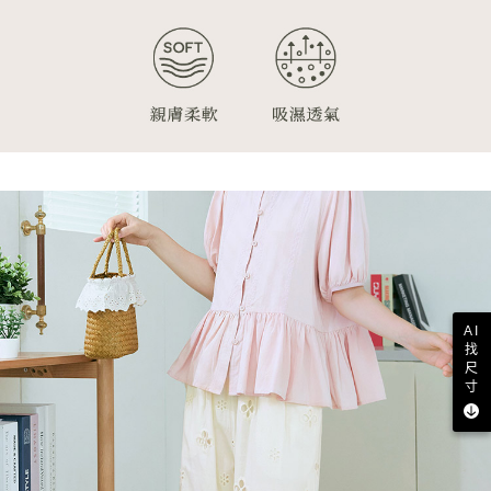
AI
找
尺
寸