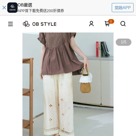
OB嚴選
開啟APP
APP首下載免費送200折價券
0
1
/
5