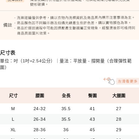
尺寸表
單位：吋（1吋=2.54公分）｜量法：平放量 - 撐開量（合理彈性範
圍）
尺寸
腰圍
全長
臀圍
大腿圍
M
24-32
35.5
41
27
L
26-34
35.5
43
28
XL
28-36
36
45
29