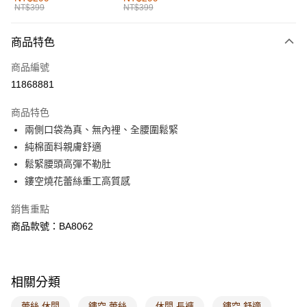
NT$399
NT$399
每筆NT$60，滿NT$1,000(含以上)免運費
付款後全家取貨
商品特色
每筆NT$60，滿NT$1,000(含以上)免運費
商品編號
萊爾富取貨付款
11868881
每筆NT$60，滿NT$1,000(含以上)免運費
商品特色
付款後萊爾富取貨
兩側口袋為真、無內裡、全腰圍鬆緊
每筆NT$60，滿NT$1,000(含以上)免運費
純棉面料親膚舒適
鬆緊腰頭高彈不勒肚
7-11取貨付款
鏤空燒花蕾絲重工高質感
每筆NT$60，滿NT$1,000(含以上)免運費
銷售重點
付款後7-11取貨
商品款號：BA8062
每筆NT$60，滿NT$1,000(含以上)免運費
宅配
每筆NT$120，滿NT$1,000(含以上)免運費
相關分類
付款後門市自取
蕾絲 休閒
鏤空 蕾絲
休閒 長褲
鏤空 舒適