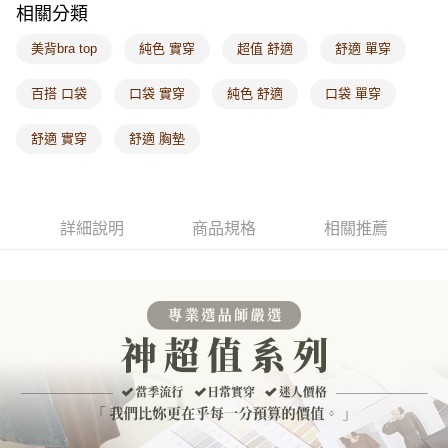
相關分類
每筆NT$60，滿NT$1,000(含以上)免運費
美背bra top
純色 實穿
超值 舒適
舒適 單穿
海外配送-港/澳/新/馬/泰國專屬
查看運費
海外配送-其他亞洲地區
查看運費
百搭 口袋
口袋 實穿
純色 舒適
口袋 單穿
海外配送-歐美地區
查看運費
舒適 實穿
舒適 胸墊
詳細說明
商品規格
相關推薦