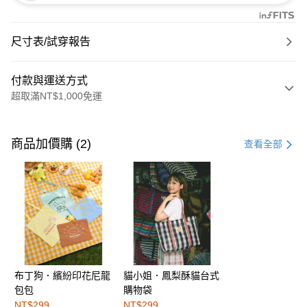
尺寸表/試穿報告
付款與運送方式
超取滿NT$1,000免運
付款方式
信用卡一次付款
商品加價購 (2)
查看全部
購物金
超商取貨付款
LINE Pay
街口支付
布丁狗．繽紛印花尼龍
貓小姐．鳳梨酥貓台式
運送方式
包包
購物袋
全家取貨付款
NT$299
NT$299