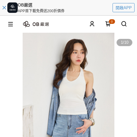
OB嚴選
開啟APP
APP首下載免費送200折價券
0
1
/
10