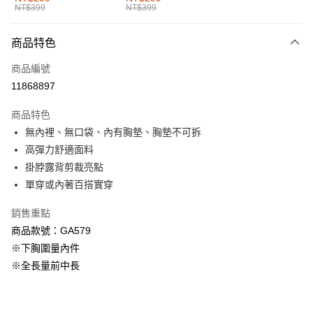
NT$399
NT$399
每筆NT$60，滿NT$1,000(含以上)免運費
付款後全家取貨
商品特色
每筆NT$60，滿NT$1,000(含以上)免運費
商品編號
萊爾富取貨付款
11868897
每筆NT$60，滿NT$1,000(含以上)免運費
商品特色
付款後萊爾富取貨
無內裡、無口袋、內有胸墊、胸墊不可拆
每筆NT$60，滿NT$1,000(含以上)免運費
高彈力舒適面料
掛脖露背剪裁亮點
7-11取貨付款
單穿或內著百搭實穿
每筆NT$60，滿NT$1,000(含以上)免運費
銷售重點
付款後7-11取貨
商品款號：GA579
每筆NT$60，滿NT$1,000(含以上)免運費
※下胸圍量內件
宅配
※全長量前中長
每筆NT$120，滿NT$1,000(含以上)免運費
付款後門市自取