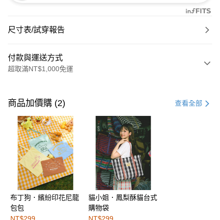
尺寸表/試穿報告
付款與運送方式
超取滿NT$1,000免運
付款方式
信用卡一次付款
商品加價購 (2)
查看全部
購物金
超商取貨付款
LINE Pay
街口支付
布丁狗．繽紛印花尼龍
貓小姐．鳳梨酥貓台式
運送方式
包包
購物袋
全家取貨付款
NT$299
NT$299