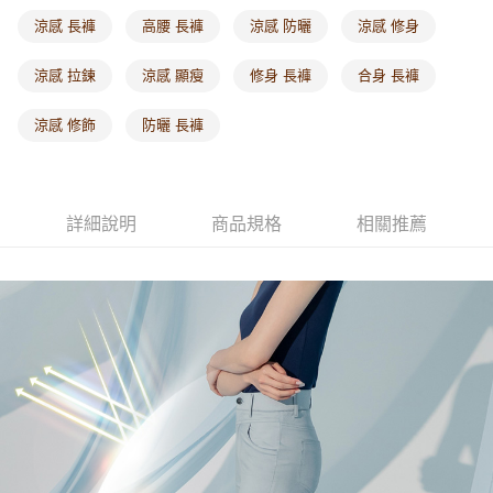
每筆NT$60，滿NT$1,000(含以上)免運費
涼感 長褲
高腰 長褲
涼感 防曬
涼感 修身
海外配送-港/澳/新/馬/泰國專屬
查看運費
涼感 拉鍊
涼感 顯瘦
修身 長褲
合身 長褲
海外配送-其他亞洲地區
查看運費
涼感 修飾
防曬 長褲
海外配送-歐美地區
查看運費
詳細說明
商品規格
相關推薦