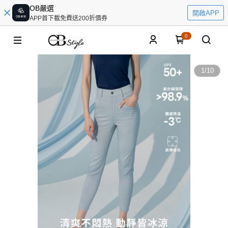
OB嚴選
開啟APP
APP首下載免費送200折價券
0
1
/
10