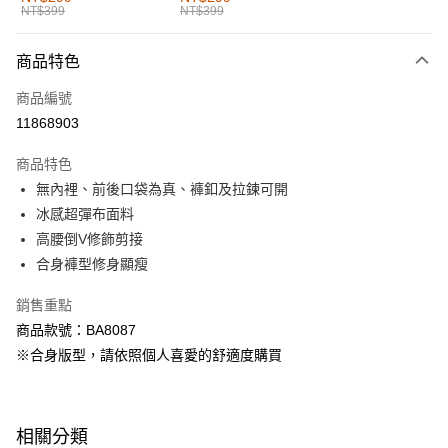
NT$399
NT$399
每筆NT$60，滿NT$1,000(含以上)免運費
付款後全家取貨
商品特色
每筆NT$60，滿NT$1,000(含以上)免運費
商品編號
萊爾富取貨付款
11868903
每筆NT$60，滿NT$1,000(含以上)免運費
商品特色
付款後萊爾富取貨
無內裡、前後口袋為真、褲釦及拉鍊可開
每筆NT$60，滿NT$1,000(含以上)免運費
冰感超彈布面料
高腰倒V修飾剪接
7-11取貨付款
合身褲型修身顯瘦
每筆NT$60，滿NT$1,000(含以上)免運費
銷售重點
付款後7-11取貨
商品款號：BA8087
每筆NT$60，滿NT$1,000(含以上)免運費
※合身版型，請依照個人喜愛的舒適度購買
宅配
每筆NT$120，滿NT$1,000(含以上)免運費
相關分類
付款後門市自取