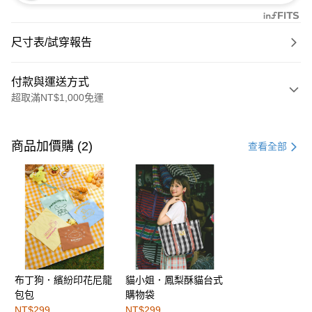
尺寸表/試穿報告
付款與運送方式
超取滿NT$1,000免運
付款方式
信用卡一次付款
商品加價購 (2)
查看全部
購物金
超商取貨付款
LINE Pay
街口支付
布丁狗．繽紛印花尼龍
貓小姐．鳳梨酥貓台式
運送方式
包包
購物袋
全家取貨付款
NT$299
NT$299