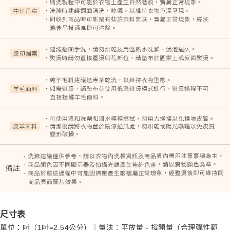
尺寸表
單位：吋（1吋=2.54公分）｜量法：平放量 - 撐開量（合理彈性範