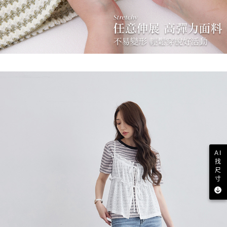
AI
找
尺
寸