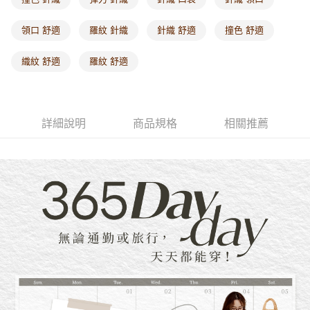
每筆NT$60，滿NT$1,000(含以上)免運費
領口 舒適
羅紋 針織
針織 舒適
撞色 舒適
海外配送-港/澳/新/馬/泰國專屬
查看運費
織紋 舒適
羅紋 舒適
海外配送-其他亞洲地區
查看運費
海外配送-歐美地區
查看運費
詳細說明
商品規格
相關推薦