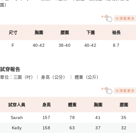
圍）
尺寸
胸圍
腰圍
下擺
袖長
F
40-42
38-40
40-42
8.7
試穿報告
單位：三圍（吋）｜ 身高（公分） ｜ 體重（公斤）
試穿人員
身高
體重
胸圍
腰圍
Sarah
157
78
41
35
Kelly
158
63
37
32