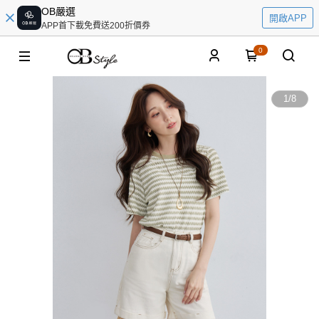
OB嚴選
開啟APP
APP首下載免費送200折價券
0
1
/
8