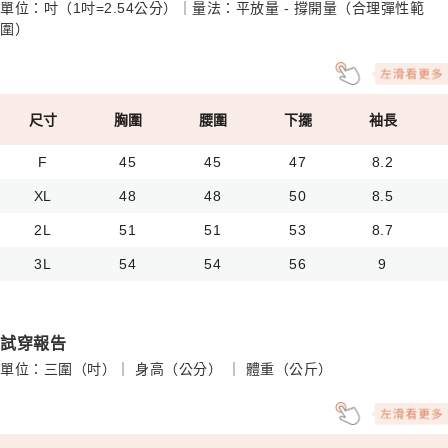
單位：吋（1吋=2.54公分）｜量法：平放量 - 撐開量（合理彈性範
圍）
尺寸
胸圍
腰圍
下擺
袖長
F
45
45
47
8.2
XL
48
48
50
8.5
2L
51
51
53
8.7
3L
54
54
56
9
試穿報告
單位：三圍（吋）｜ 身高（公分） ｜ 體重（公斤）