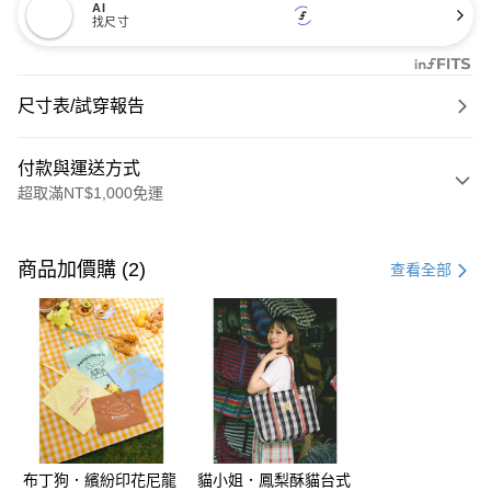
AI
找尺寸
尺寸表/試穿報告
付款與運送方式
超取滿NT$1,000免運
付款方式
信用卡一次付款
商品加價購 (2)
查看全部
購物金
超商取貨付款
LINE Pay
街口支付
布丁狗．繽紛印花尼龍
貓小姐．鳳梨酥貓台式
運送方式