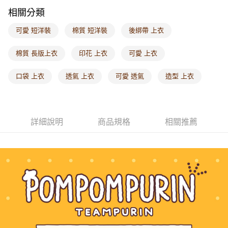
相關分類
付款後門市自取
每筆NT$60，滿NT$1,000(含以上)免運費
可愛 短洋裝
棉質 短洋裝
後綁帶 上衣
海外配送-港/澳/新/馬/泰國專屬
查看運費
棉質 長版上衣
印花 上衣
可愛 上衣
海外配送-其他亞洲地區
查看運費
口袋 上衣
透氣 上衣
可愛 透氣
造型 上衣
海外配送-歐美地區
查看運費
詳細說明
商品規格
相關推薦