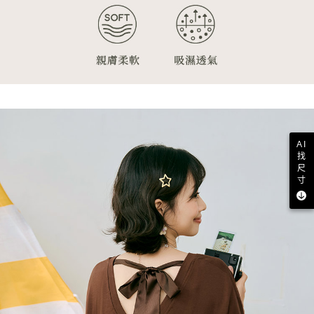
AI
找
尺
寸