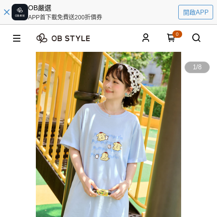
OB嚴選
開啟APP
APP首下載免費送200折價券
0
1
/
8