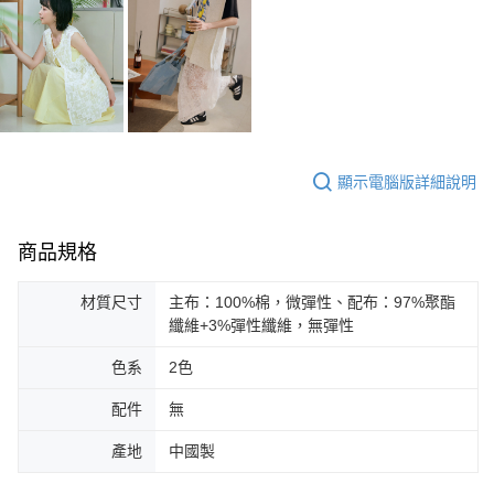
顯示電腦版詳細說明
商品規格
材質尺寸
主布：100%棉，微彈性、配布：97%聚酯
纖維+3%彈性纖維，無彈性
色系
2色
配件
無
產地
中國製