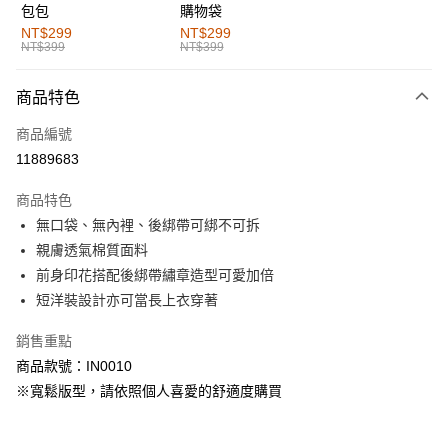
包包
購物袋
全家取貨付款
NT$299
NT$299
NT$399
NT$399
每筆NT$60，滿NT$1,000(含以上)免運費
付款後全家取貨
商品特色
每筆NT$60，滿NT$1,000(含以上)免運費
商品編號
萊爾富取貨付款
11889683
每筆NT$60，滿NT$1,000(含以上)免運費
商品特色
付款後萊爾富取貨
無口袋、無內裡、後綁帶可綁不可拆
每筆NT$60，滿NT$1,000(含以上)免運費
親膚透氣棉質面料
前身印花搭配後綁帶繡章造型可愛加倍
7-11取貨付款
短洋裝設計亦可當長上衣穿著
每筆NT$60，滿NT$1,000(含以上)免運費
銷售重點
付款後7-11取貨
商品款號：IN0010
每筆NT$60，滿NT$1,000(含以上)免運費
※寬鬆版型，請依照個人喜愛的舒適度購買
宅配
每筆NT$120，滿NT$1,000(含以上)免運費