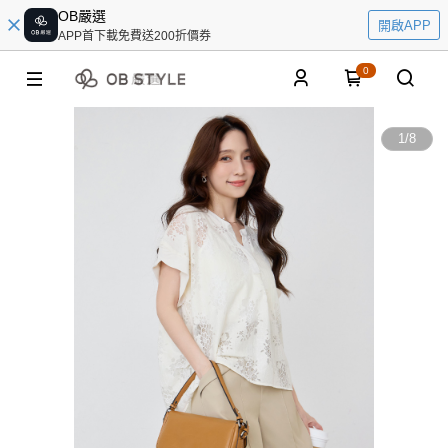
OB嚴選
開啟APP
APP首下載免費送200折價券
0
1
/
8