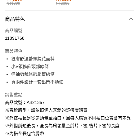
NT$399
NT$399
每筆NT$60，滿NT$1,000(含以上)免運費
付款後全家取貨
商品特色
每筆NT$60，滿NT$1,000(含以上)免運費
商品編號
萊爾富取貨付款
11891768
每筆NT$60，滿NT$1,000(含以上)免運費
商品特色
付款後萊爾富取貨
親膚舒適蕾絲緹花面料
每筆NT$60，滿NT$1,000(含以上)免運費
小V領修飾頸部線條
連袖剪裁修飾肩臂線條
7-11取貨付款
真兩件設計一套出門不煩惱
每筆NT$60，滿NT$1,000(含以上)免運費
銷售重點
付款後7-11取貨
商品款號：AB21357
每筆NT$60，滿NT$1,000(含以上)免運費
※寬鬆版型，請依照個人喜愛的舒適度購買
宅配
※外搭袖長是從肩頂量至袖口，因每人肩寬不同袖口位置會有差異
每筆NT$120，滿NT$1,000(含以上)免運費
※外搭前短後長，全長為肩領量至前片下襬-後片下襬的長度
※內搭全長包含肩帶
付款後門市自取