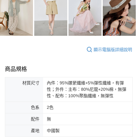
顯示電腦版詳細說明
商品規格
材質尺寸
內件：95%嫘縈纖維+5%彈性纖維，有彈
性；外件：主布：80%尼龍+20%棉，無彈
性、配布：100%聚酯纖維，無彈性
色系
2色
配件
無
產地
中國製