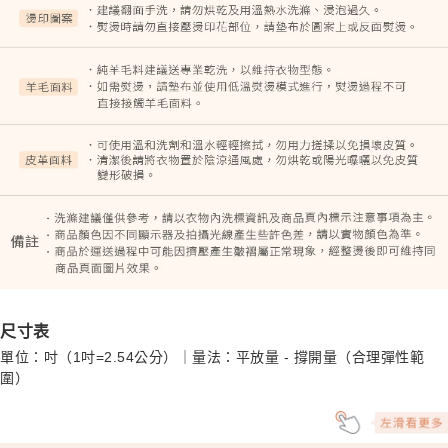
尺寸表
單位：吋（1吋=2.54公分）｜量法：平放量 - 撐開量（合理彈性範
圍）