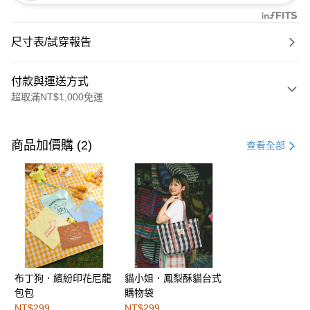
尺寸表/試穿報告
付款與運送方式
超取滿NT$1,000免運
付款方式
信用卡一次付款
商品加價購 (2)
查看全部
購物金
超商取貨付款
LINE Pay
街口支付
布丁狗．繽紛印花尼龍
貓小姐．鳳梨酥貓台式
運送方式
包包
購物袋
全家取貨付款
NT$299
NT$299