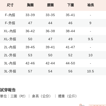
尺寸
胸圍
腰圍
下擺
袖長
F-內搭
33-39
33-35
35-41
-
F-外搭
47
44
46
9
XL-內搭
36-42
36-38
38-44
-
XL-外搭
50
47
49
9.5
2L-內搭
39-45
39-41
41-47
-
2L-外搭
53
50
52
10
3L-內搭
42-46
42-44
44-50
-
3L-外搭
57
54
56
10.5
試穿報告
單位：三圍（吋）｜ 身高（公分） ｜ 體重（公斤）