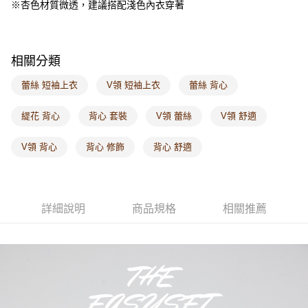
※杏色材質微透，建議搭配淺色內衣穿著
每筆NT$60，滿NT$1,000(含以上)免運費
海外配送-港/澳/新/馬/泰國專屬
查看運費
相關分類
海外配送-其他亞洲地區
查看運費
蕾絲 短袖上衣
V領 短袖上衣
蕾絲 背心
海外配送-歐美地區
查看運費
緹花 背心
背心 套裝
V領 蕾絲
V領 舒適
V領 背心
背心 修飾
背心 舒適
詳細說明
商品規格
相關推薦