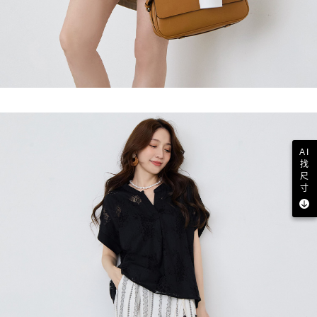
AI
找
尺
寸