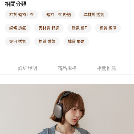
相關分類
每筆NT$60，滿NT$1,000(含以上)免運費
棉質 短袖上衣
短袖上衣 舒適
異材質 透氣
海外配送-港/澳/新/馬/泰國專屬
查看運費
海外配送-其他亞洲地區
查看運費
線條 透氣
異材質 舒適
透氣 棉T
棉質 線條
海外配送-歐美地區
查看運費
幾何 透氣
棉質 透氣
棉質 舒適
詳細說明
商品規格
相關推薦