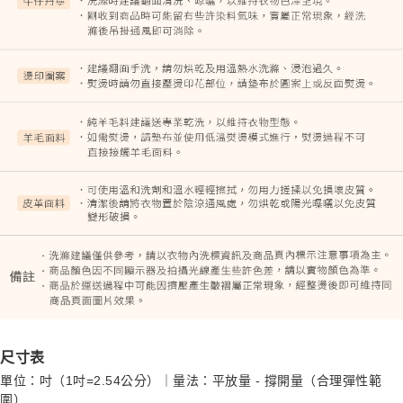
尺寸表
單位：吋（1吋=2.54公分）｜量法：平放量 - 撐開量（合理彈性範
圍）