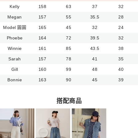
Kelly
158
63
37
32
Megan
157
55
35.5
28
Model 圓圓
165
45
32
24
Phoebe
164
72
39.5
32
Winnie
161
85
43.5
38
Sarah
157
78
41
35
Gill
160
99
48
40
Bonnie
163
90
45
39
搭配商品