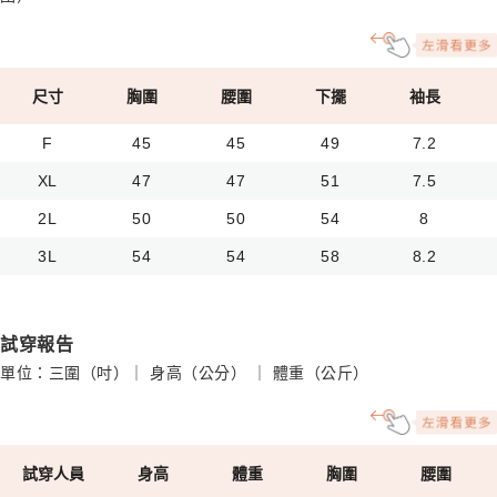
尺寸
胸圍
腰圍
下擺
袖長
F
45
45
49
7.2
XL
47
47
51
7.5
2L
50
50
54
8
3L
54
54
58
8.2
試穿報告
單位：三圍（吋）｜ 身高（公分） ｜ 體重（公斤）
試穿人員
身高
體重
胸圍
腰圍