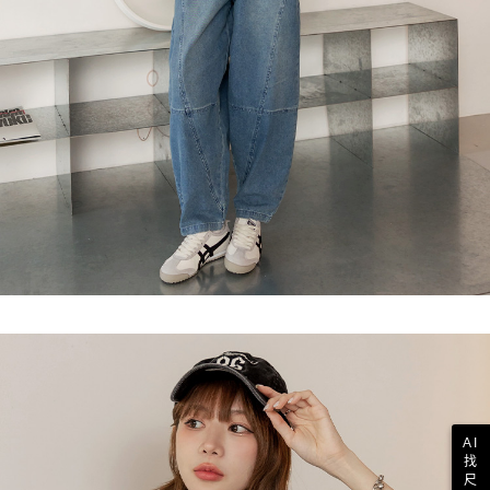
AI
找
尺