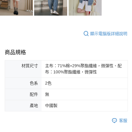
顯示電腦版詳細說明
商品規格
材質尺寸
主布：71%棉+29%聚酯纖維，微彈性、配
布：100%聚酯纖維，微彈性
色系
2色
配件
無
產地
中國製
客服