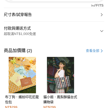
尺寸表/試穿報告
付款與運送方式
超取滿NT$1,000免運
付款方式
信用卡一次付款
商品加價購 (2)
查看全部
購物金
超商取貨付款
LINE Pay
街口支付
布丁狗．繽紛印花尼龍
貓小姐．鳳梨酥貓台式
運送方式
包包
購物袋
全家取貨付款
NT$299
NT$299