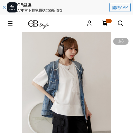
OB嚴選
開啟APP
APP首下載免費送200折價券
0
1
/
8