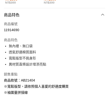
NT$399
NT$399
每筆NT$60，滿NT$1,000(含以上)免運費
付款後全家取貨
商品特色
每筆NT$60，滿NT$1,000(含以上)免運費
商品編號
萊爾富取貨付款
11914690
每筆NT$60，滿NT$1,000(含以上)免運費
商品特色
付款後萊爾富取貨
無內裡、無口袋
每筆NT$60，滿NT$1,000(含以上)免運費
透氣舒適棉質面料
寬鬆版型不挑身形
7-11取貨付款
異材質直條設計增添亮點
每筆NT$60，滿NT$1,000(含以上)免運費
銷售重點
付款後7-11取貨
商品款號：AB21404
每筆NT$60，滿NT$1,000(含以上)免運費
※寬鬆版型，請依照個人喜愛的舒適度購買
宅配
※袖圍量拼接線
每筆NT$120，滿NT$1,000(含以上)免運費
付款後門市自取