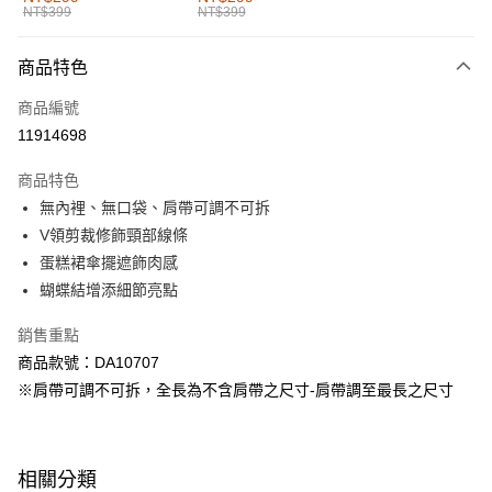
NT$399
NT$399
每筆NT$60，滿NT$1,000(含以上)免運費
付款後全家取貨
商品特色
每筆NT$60，滿NT$1,000(含以上)免運費
商品編號
萊爾富取貨付款
11914698
每筆NT$60，滿NT$1,000(含以上)免運費
商品特色
付款後萊爾富取貨
無內裡、無口袋、肩帶可調不可拆
每筆NT$60，滿NT$1,000(含以上)免運費
V領剪裁修飾頸部線條
蛋糕裙傘擺遮飾肉感
7-11取貨付款
蝴蝶結增添細節亮點
每筆NT$60，滿NT$1,000(含以上)免運費
銷售重點
付款後7-11取貨
商品款號：DA10707
每筆NT$60，滿NT$1,000(含以上)免運費
※肩帶可調不可拆，全長為不含肩帶之尺寸-肩帶調至最長之尺寸
宅配
每筆NT$120，滿NT$1,000(含以上)免運費
相關分類
付款後門市自取