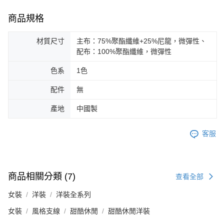
商品規格
材質尺寸
主布：75%聚酯纖維+25%尼龍，微彈性、
配布：100%聚酯纖維，微彈性
色系
1色
配件
無
產地
中國製
客服
商品相關分類 (7)
查看全部
女裝
洋裝
洋裝全系列
女裝
風格支線
甜酷休閒
甜酷休閒洋裝