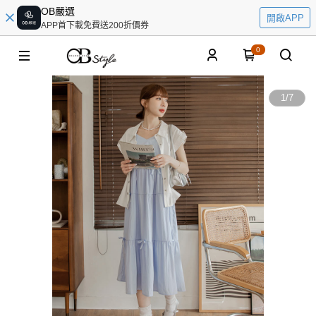
OB嚴選
開啟APP
APP首下載免費送200折價券
0
1
/
7