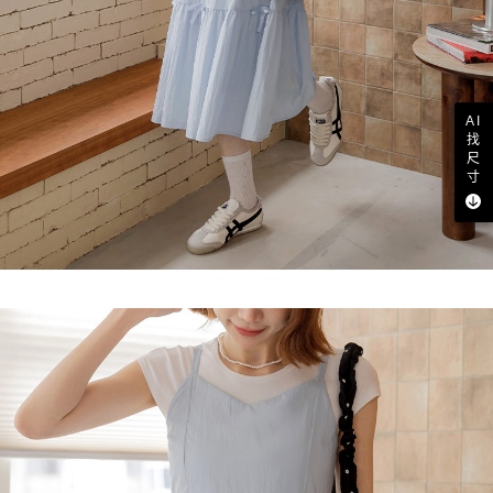
AI
找
尺
寸