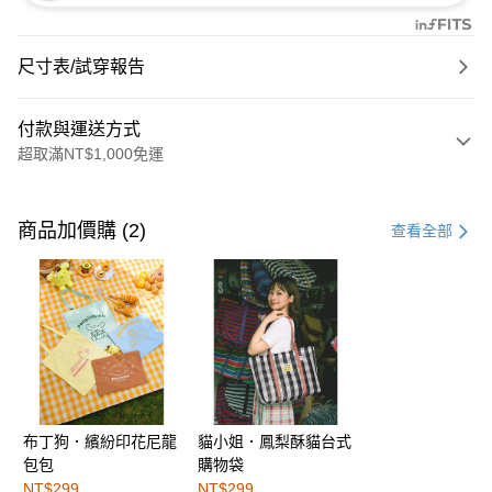
尺寸表/試穿報告
付款與運送方式
超取滿NT$1,000免運
付款方式
信用卡一次付款
商品加價購 (2)
查看全部
購物金
超商取貨付款
LINE Pay
街口支付
布丁狗．繽紛印花尼龍
貓小姐．鳳梨酥貓台式
運送方式
包包
購物袋
全家取貨付款
NT$299
NT$299