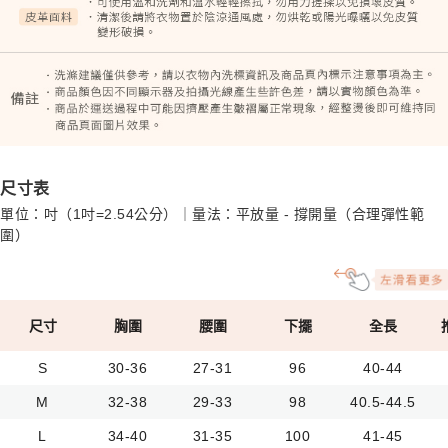
尺寸表
單位：吋（1吋=2.54公分）｜量法：平放量 - 撐開量（合理彈性範
圍）
尺寸
胸圍
腰圍
下擺
全長
S
30-36
27-31
96
40-44
M
32-38
29-33
98
40.5-44.5
L
34-40
31-35
100
41-45