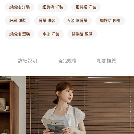
每筆NT$60，滿NT$1,000(含以上)免運費
蝴蝶結 洋裝
細肩帶 洋裝
蛋糕裙 洋裝
海外配送-港/澳/新/馬/泰國專屬
查看運費
細肩 洋裝
肩帶 洋裝
V領 細肩帶
蝴蝶結 修飾
海外配送-其他亞洲地區
查看運費
蝴蝶結 蛋糕
傘擺 洋裝
蝴蝶結 線條
海外配送-歐美地區
查看運費
詳細說明
商品規格
相關推薦