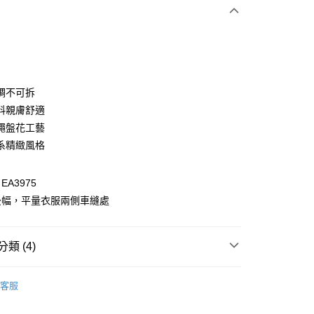
次付款
付款
調不可拆
料親膚舒適
繩盤花工藝
系精緻風格
A3975
後幅，平量衣服兩側車縫處
付款
0，滿NT$1,000(含以上)免運費
類 (4)
家取貨
套
外套全系列
0，滿NT$1,000(含以上)免運費
客服
品
新品全系列
06/22
貨付款