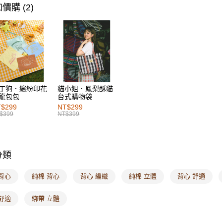
女裝
風
每筆NT$6
價購 (2)
女裝
風
付款後萊
每筆NT$6
7-11取貨
每筆NT$6
付款後7-1
丁狗．繽紛印花
貓小姐．鳳梨酥貓
龍包包
台式購物袋
每筆NT$6
$299
NT$299
$399
NT$399
宅配
每筆NT$1
付款後門
分類
每筆NT$6
背心
純棉 背心
背心 編織
純棉 立體
背心 舒適
海外配送-港
舒適
綁帶 立體
海外配送-
海外配送-