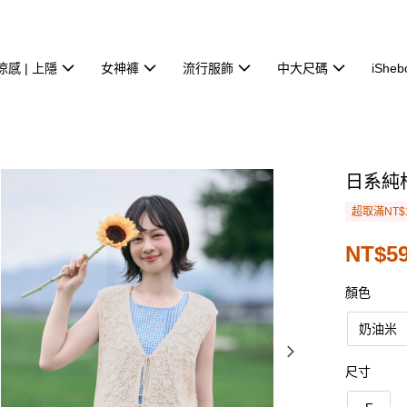
涼感 | 上隱
女神褲
流行服飾
中大尺碼
iSheb
日系純
超取滿NT$
NT$5
顏色
奶油米
尺寸