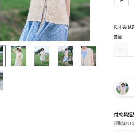
F
尺寸表/試
數量
付款與運
超取滿NT$