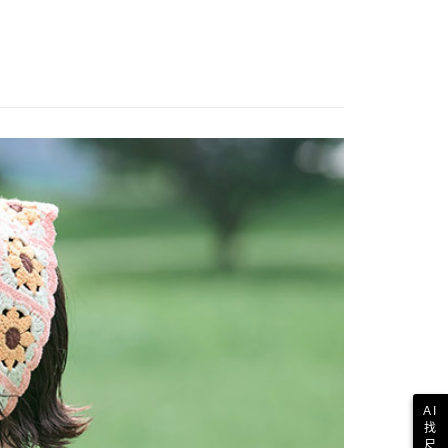
AI
找
尺