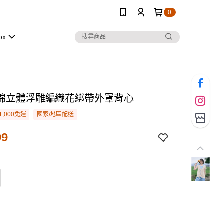
0
ox
棉立體浮雕編織花綁帶外罩背心
1,000免運
國家/地區配送
99