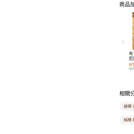
商品加
布
尼
NT
NT
相關
綁帶 
純棉 