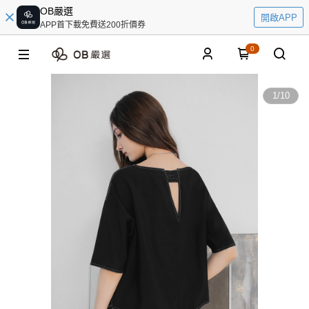
OB嚴選
開啟APP
APP首下載免費送200折價券
0
1
/
10