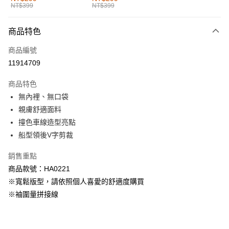
NT$399
NT$399
每筆NT$60，滿NT$1,000(含以上)免運費
付款後全家取貨
商品特色
每筆NT$60，滿NT$1,000(含以上)免運費
商品編號
萊爾富取貨付款
11914709
每筆NT$60，滿NT$1,000(含以上)免運費
商品特色
付款後萊爾富取貨
無內裡、無口袋
每筆NT$60，滿NT$1,000(含以上)免運費
親膚舒適面料
撞色車線造型亮點
7-11取貨付款
船型領後V字剪裁
每筆NT$60，滿NT$1,000(含以上)免運費
銷售重點
付款後7-11取貨
商品款號：HA0221
每筆NT$60，滿NT$1,000(含以上)免運費
※寬鬆版型，請依照個人喜愛的舒適度購買
宅配
※袖圍量拼接線
每筆NT$120，滿NT$1,000(含以上)免運費
付款後門市自取