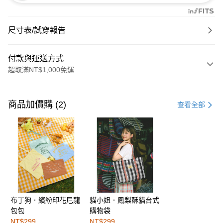
尺寸表/試穿報告
付款與運送方式
超取滿NT$1,000免運
付款方式
信用卡一次付款
商品加價購 (2)
查看全部
購物金
超商取貨付款
LINE Pay
街口支付
布丁狗．繽紛印花尼龍
貓小姐．鳳梨酥貓台式
運送方式
包包
購物袋
全家取貨付款
NT$299
NT$299