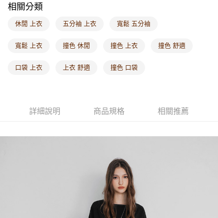
相關分類
每筆NT$60，滿NT$1,000(含以上)免運費
休閒 上衣
五分袖 上衣
寬鬆 五分袖
海外配送-港/澳/新/馬/泰國專屬
查看運費
海外配送-其他亞洲地區
查看運費
寬鬆 上衣
撞色 休閒
撞色 上衣
撞色 舒適
海外配送-歐美地區
查看運費
口袋 上衣
上衣 舒適
撞色 口袋
詳細說明
商品規格
相關推薦