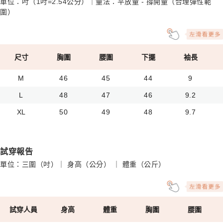
單位：吋（1吋=2.54公分）｜量法：平放量 - 撐開量（合理彈性範
圍）
尺寸
胸圍
腰圍
下擺
袖長
M
46
45
44
9
L
48
47
46
9.2
XL
50
49
48
9.7
試穿報告
單位：三圍（吋）｜ 身高（公分） ｜ 體重（公斤）
試穿人員
身高
體重
胸圍
腰圍