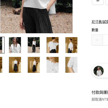
M
尺寸表/試
數量
付款與運
超取滿NT$