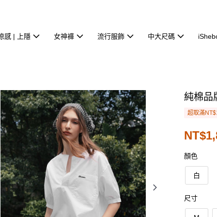
涼感 | 上隱
女神褲
流行服飾
中大尺碼
iSheb
純棉品
超取滿NT$
NT$1,
顏色
白
尺寸