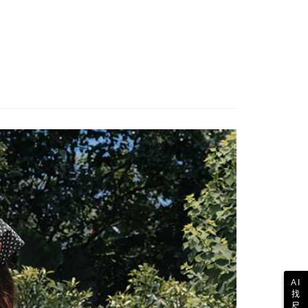
AI
找
尺