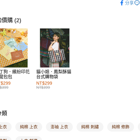
每筆NT$6
分享
付款後萊
價購 (2)
每筆NT$6
7-11取貨
每筆NT$6
付款後7-1
每筆NT$6
丁狗．繽紛印花
貓小姐．鳳梨酥貓
宅配
龍包包
台式購物袋
每筆NT$1
$299
NT$299
$399
NT$399
付款後門
每筆NT$6
分類
海外配送-港
海外配送-
上衣
純棉 上衣
澎袖 上衣
純棉 刺繡
純棉 修飾
海外配送-