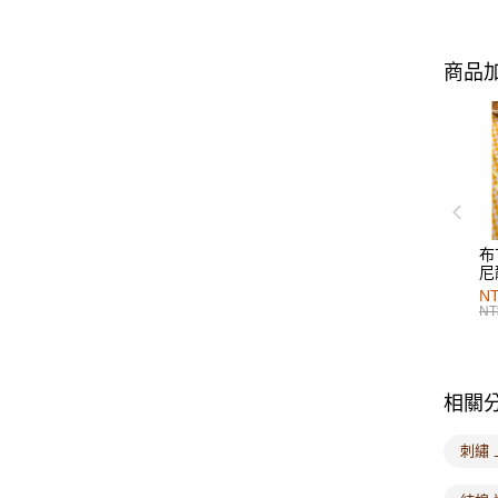
商品加
布
尼
NT
NT
相關
刺繡 