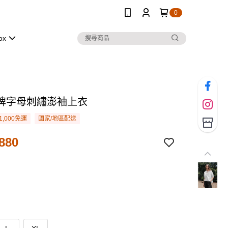
0
ox
牌字母刺繡澎袖上衣
1,000免運
國家/地區配送
880