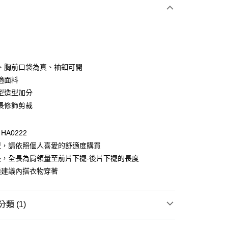
次付款
付款
、胸前口袋為真、袖釦可開
適面料
型造型加分
長修飾剪裁
A0222
型，請依照個人喜愛的舒適度購買
付款
長，全長為肩領量至前片下襬-後片下襬的長度
0，滿NT$1,000(含以上)免運費
透建議內搭衣物穿著
家取貨
0，滿NT$1,000(含以上)免運費
類 (1)
貨付款
衣
上衣全系列