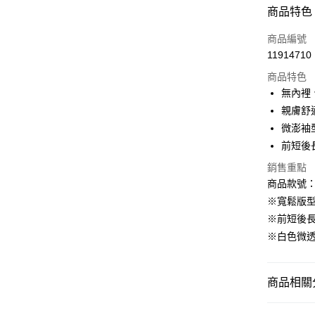
付款方式
商品特色
信用卡一
商品編號
11914710
購物金
商品特色
超商取貨
無內裡
親膚舒
LINE Pay
微澎袖
街口支付
前短後
銷售重點
商品款號：H
運送方式
※寬鬆版
全家取貨
※前短後
每筆NT$6
※白色微
付款後全
每筆NT$6
商品相關分
萊爾富取
女裝
上