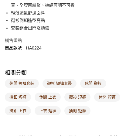
每筆NT$60，滿NT$1,000(含以上)免運費
真、全腰圍鬆緊、抽繩可調不可拆
輕薄透氣舒適面料
7-11取貨付款
襯衫側釦造型亮點
每筆NT$60，滿NT$1,000(含以上)免運費
套裝組合出門沒煩惱
付款後7-11取貨
銷售重點
每筆NT$60，滿NT$1,000(含以上)免運費
商品款號：HA0224
宅配
每筆NT$120，滿NT$1,000(含以上)免運費
相關分類
付款後門市自取
每筆NT$60，滿NT$1,000(含以上)免運費
休閒 短褲套裝
襯衫 短褲套裝
休閒 襯衫
海外配送-港/澳/新/馬/泰國專屬
查看運費
排釦 短褲
休閒 上衣
襯衫 短褲
休閒 短褲
海外配送-其他亞洲地區
查看運費
排釦 上衣
上衣 短褲
抽繩 短褲
海外配送-歐美地區
查看運費