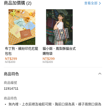
信用卡一次付款
商品加價購 (2)
查看全部
購物金
超商取貨付款
LINE Pay
街口支付
布丁狗．繽紛印花尼龍
貓小姐．鳳梨酥貓台式
運送方式
包包
購物袋
全家取貨付款
NT$299
NT$299
NT$399
NT$399
每筆NT$60，滿NT$1,000(含以上)免運費
付款後全家取貨
商品特色
每筆NT$60，滿NT$1,000(含以上)免運費
商品編號
萊爾富取貨付款
11914711
每筆NT$60，滿NT$1,000(含以上)免運費
商品特色
付款後萊爾富取貨
無內裡、上衣前襟及袖釦可開、胸前口袋為真、褲子兩側口袋為