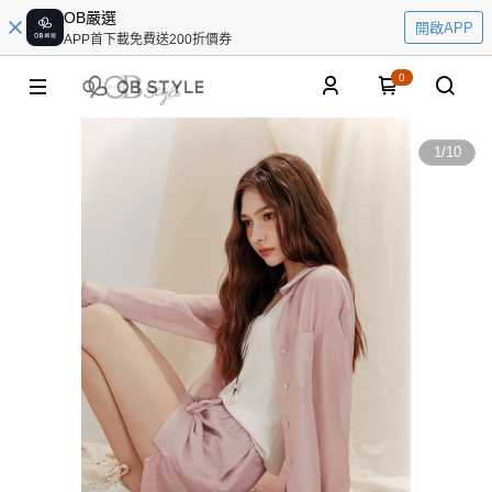
OB嚴選
開啟APP
APP首下載免費送200折價券
0
1
/
10