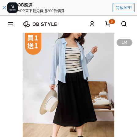
OB嚴選
開啟APP
APP首下載免費送200折價券
0
1
/
4