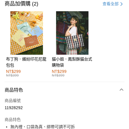
信用卡一次付款
商品加價購 (2)
查看全部
購物金
超商取貨付款
LINE Pay
街口支付
布丁狗．繽紛印花尼龍
貓小姐．鳳梨酥貓台式
運送方式
包包
購物袋
全家取貨付款
NT$299
NT$299
NT$399
NT$399
每筆NT$60，滿NT$1,000(含以上)免運費
付款後全家取貨
商品特色
每筆NT$60，滿NT$1,000(含以上)免運費
商品編號
萊爾富取貨付款
11928292
每筆NT$60，滿NT$1,000(含以上)免運費
商品特色
付款後萊爾富取貨
無內裡、口袋為真、綁帶可調不可拆