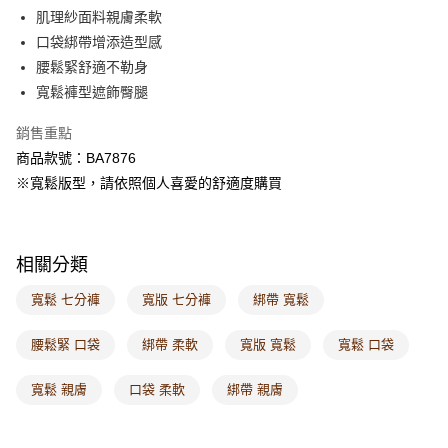
每筆NT$60，滿NT$1,000(含以上)免運費
肌理紗面料親膚柔軟
口袋綁帶增添造型感
7-11取貨付款
腰鬆緊舒適不勒身
每筆NT$60，滿NT$1,000(含以上)免運費
寬鬆褲型遮飾臀腿
付款後7-11取貨
銷售重點
每筆NT$60，滿NT$1,000(含以上)免運費
商品款號：BA7876
宅配
※寬鬆版型，請依照個人喜愛的舒適度購買
每筆NT$120，滿NT$1,000(含以上)免運費
付款後門市自取
相關分類
每筆NT$60，滿NT$1,000(含以上)免運費
寬鬆 七分褲
寬版 七分褲
綁帶 寬鬆
海外配送-港/澳/新/馬/泰國專屬
查看運費
海外配送-其他亞洲地區
查看運費
腰鬆緊 口袋
綁帶 柔軟
寬版 寬鬆
寬鬆 口袋
海外配送-歐美地區
查看運費
寬鬆 親膚
口袋 柔軟
綁帶 親膚