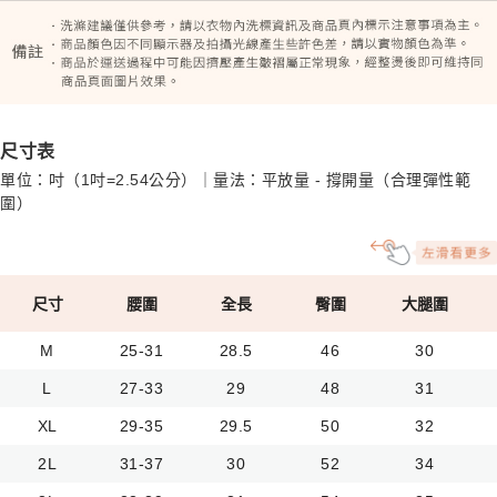
尺寸表
單位：吋（1吋=2.54公分）｜量法：平放量 - 撐開量（合理彈性範
圍）
尺寸
腰圍
全長
臀圍
大腿圍
M
25-31
28.5
46
30
L
27-33
29
48
31
XL
29-35
29.5
50
32
2L
31-37
30
52
34