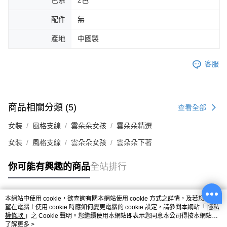
配件
無
產地
中國製
客服
商品相關分類 (5)
查看全部
女裝
風格支線
雲朵朵女孩
雲朵朵精選
女裝
風格支線
雲朵朵女孩
雲朵朵下著
你可能有興趣的商品
全站排行
本網站中使用 cookie，欲查詢有關本網站使用 cookie 方式之詳情，及若您不希
熱門標籤
望在電腦上使用 cookie 時應如何變更電腦的 cookie 設定，請參閱本網站「
隱私
權條款
」之 Cookie 聲明。您繼續使用本網站即表示您同意本公司得按本網站使
用條款之 Cookie 聲明使用 cookie。
了解更多 >