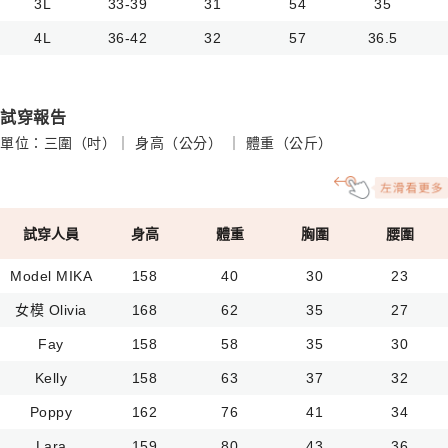
3L
33-39
31
54
35
4L
36-42
32
57
36.5
試穿報告
單位：三圍（吋）｜ 身高（公分） ｜ 體重（公斤）
試穿人員
身高
體重
胸圍
腰圍
Model MIKA
158
40
30
23
女模 Olivia
168
62
35
27
Fay
158
58
35
30
Kelly
158
63
37
32
Poppy
162
76
41
34
Lara
159
80
43
36