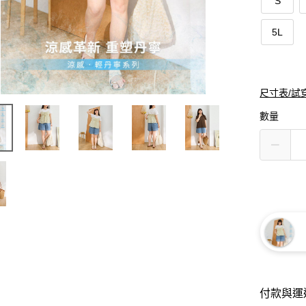
S
5L
尺寸表/試
數量
付款與運