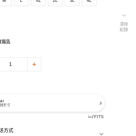
M
L
XL
2L
3L
4L
清除
紀錄
穿報告
AI
找尺寸
送方式