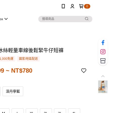
0
ox
冰絲輕量車線後鬆緊牛仔短褲
1,000免運
國家/地區配送
9 ~ NT$780
深丹寧藍