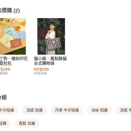
萊爾富取
女裝
風
價購 (2)
每筆NT$6
女裝
風
付款後萊
女裝
風
每筆NT$6
7-11取貨
每筆NT$6
丁狗．繽紛印花
貓小姐．鳳梨酥貓
龍包包
台式購物袋
付款後7-1
$299
NT$299
每筆NT$6
$399
NT$399
宅配
每筆NT$1
分類
付款後門
每筆NT$6
 牛仔短褲
涼感 短褲
丹寧 牛仔短褲
冰絲 短褲
涼感 
海外配送-港
短褲
寬鬆 拉鍊