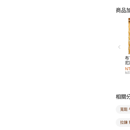
商品加
布
尼
NT
NT
相關
寬鬆
拉鍊 