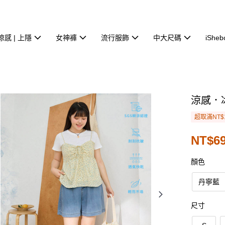
涼感 | 上隱
女神褲
流行服飾
中大尺碼
iSheb
涼感．
超取滿NT$
NT$69
顏色
丹寧藍
尺寸