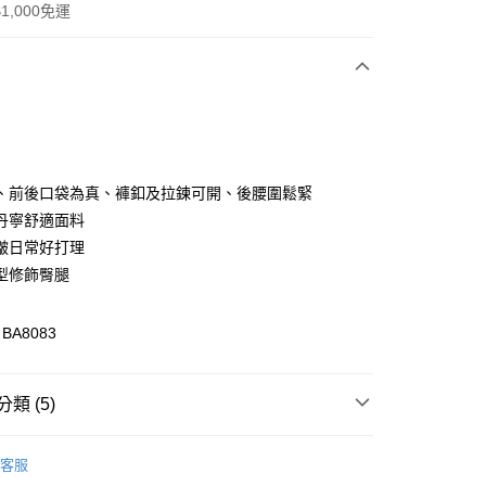
1,000免運
次付款
付款
、前後口袋為真、褲釦及拉鍊可開、後腰圍鬆緊
丹寧舒適面料
皺日常好打理
型修飾臀腿
A8083
付款
類 (5)
0，滿NT$1,000(含以上)免運費
格支線
雲朵朵女孩
雲朵朵精選
家取貨
客服
0，滿NT$1,000(含以上)免運費
格支線
雲朵朵女孩
雲朵朵下著