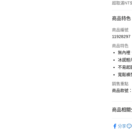
超取滿NT$
付款方式
商品特色
信用卡一
商品編號
11928297
購物金
商品特色
超商取貨
無內裡
冰感輕
LINE Pay
不易起
街口支付
寬鬆褲
銷售重點
商品款號：B
運送方式
全家取貨
商品相關分
每筆NT$6
女裝
風
付款後全
分享
每筆NT$6
女裝
風