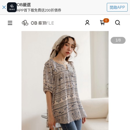
OB嚴選
開啟APP
APP首下載免費送200折價券
0
1
/
8