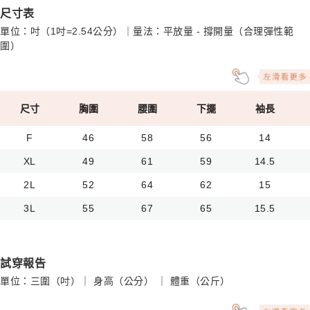
尺寸表
單位：吋（1吋=2.54公分）｜量法：平放量 - 撐開量（合理彈性範
圍）
尺寸
胸圍
腰圍
下擺
袖長
F
46
58
56
14
XL
49
61
59
14.5
2L
52
64
62
15
3L
55
67
65
15.5
試穿報告
單位：三圍（吋）｜ 身高（公分） ｜ 體重（公斤）