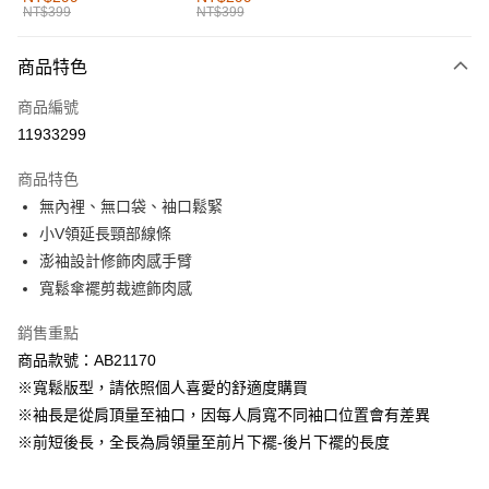
NT$399
NT$399
每筆NT$60，滿NT$1,000(含以上)免運費
付款後全家取貨
商品特色
每筆NT$60，滿NT$1,000(含以上)免運費
商品編號
萊爾富取貨付款
11933299
每筆NT$60，滿NT$1,000(含以上)免運費
商品特色
付款後萊爾富取貨
無內裡、無口袋、袖口鬆緊
每筆NT$60，滿NT$1,000(含以上)免運費
小V領延長頸部線條
澎袖設計修飾肉感手臂
7-11取貨付款
寬鬆傘襬剪裁遮飾肉感
每筆NT$60，滿NT$1,000(含以上)免運費
銷售重點
付款後7-11取貨
商品款號：AB21170
每筆NT$60，滿NT$1,000(含以上)免運費
※寬鬆版型，請依照個人喜愛的舒適度購買
宅配
※袖長是從肩頂量至袖口，因每人肩寬不同袖口位置會有差異
每筆NT$120，滿NT$1,000(含以上)免運費
※前短後長，全長為肩領量至前片下襬-後片下襬的長度
付款後門市自取