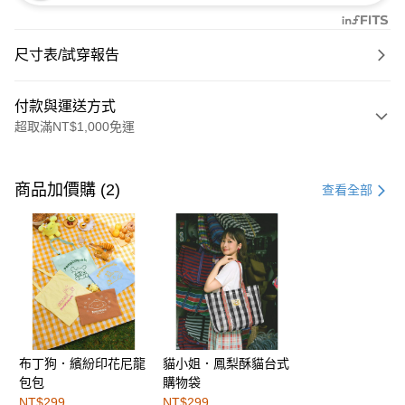
尺寸表/試穿報告
付款與運送方式
超取滿NT$1,000免運
付款方式
信用卡一次付款
商品加價購 (2)
查看全部
購物金
超商取貨付款
LINE Pay
街口支付
布丁狗．繽紛印花尼龍
貓小姐．鳳梨酥貓台式
運送方式
包包
購物袋
全家取貨付款
NT$299
NT$299