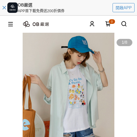
OB嚴選
開啟APP
APP首下載免費送200折價券
0
1
/
8