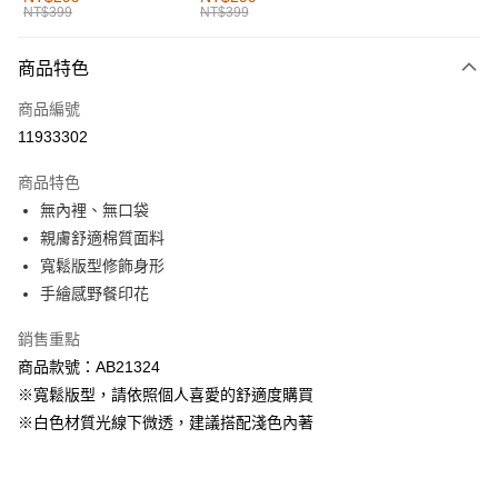
NT$399
NT$399
每筆NT$60，滿NT$1,000(含以上)免運費
付款後全家取貨
商品特色
每筆NT$60，滿NT$1,000(含以上)免運費
商品編號
萊爾富取貨付款
11933302
每筆NT$60，滿NT$1,000(含以上)免運費
商品特色
付款後萊爾富取貨
無內裡、無口袋
每筆NT$60，滿NT$1,000(含以上)免運費
親膚舒適棉質面料
寬鬆版型修飾身形
7-11取貨付款
手繪感野餐印花
每筆NT$60，滿NT$1,000(含以上)免運費
銷售重點
付款後7-11取貨
商品款號：AB21324
每筆NT$60，滿NT$1,000(含以上)免運費
※寬鬆版型，請依照個人喜愛的舒適度購買
宅配
※白色材質光線下微透，建議搭配淺色內著
每筆NT$120，滿NT$1,000(含以上)免運費
付款後門市自取