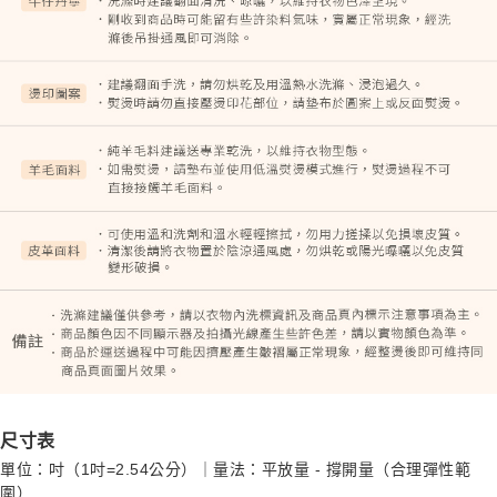
尺寸表
單位：吋（1吋=2.54公分）｜量法：平放量 - 撐開量（合理彈性範
圍）