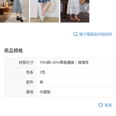
顯示電腦版詳細說明
商品規格
材質尺寸
70%棉+30%聚酯纖維，微彈性
色系
2色
配件
無
產地
中國製
客服