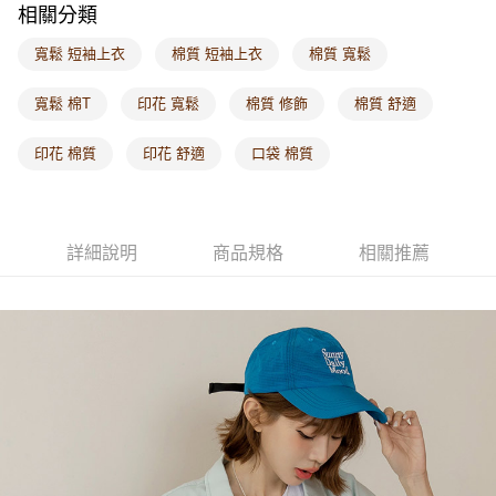
相關分類
每筆NT$60，滿NT$1,000(含以上)免運費
寬鬆 短袖上衣
棉質 短袖上衣
棉質 寬鬆
海外配送-港/澳/新/馬/泰國專屬
查看運費
海外配送-其他亞洲地區
查看運費
寬鬆 棉T
印花 寬鬆
棉質 修飾
棉質 舒適
海外配送-歐美地區
查看運費
印花 棉質
印花 舒適
口袋 棉質
詳細說明
商品規格
相關推薦