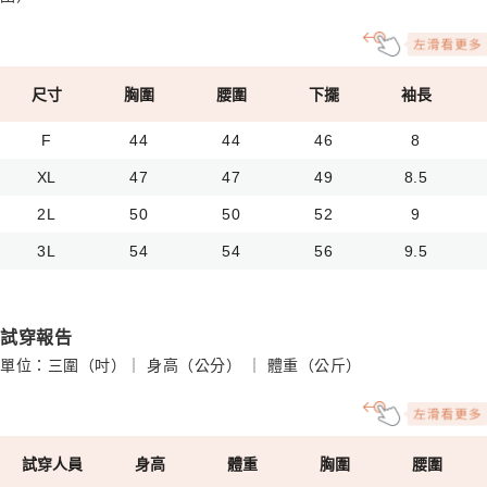
尺寸
胸圍
腰圍
下擺
袖長
F
44
44
46
8
XL
47
47
49
8.5
2L
50
50
52
9
3L
54
54
56
9.5
試穿報告
單位：三圍（吋）｜ 身高（公分） ｜ 體重（公斤）
試穿人員
身高
體重
胸圍
腰圍