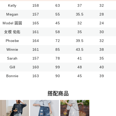
Kelly
158
63
37
32
Megan
157
55
35.5
28
Model 圓圓
165
45
32
24
女模 佑佑
161
58
35
30
Phoebe
164
72
39.5
32
Winnie
161
85
43.5
38
Sarah
157
78
41
35
Gill
160
99
48
40
Bonnie
163
90
45
39
搭配商品