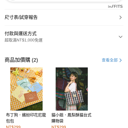
尺寸表/試穿報告
付款與運送方式
超取滿NT$1,000免運
付款方式
信用卡一次付款
商品加價購 (2)
查看全部
購物金
超商取貨付款
LINE Pay
街口支付
布丁狗．繽紛印花尼龍
貓小姐．鳳梨酥貓台式
運送方式
包包
購物袋
全家取貨付款
NT$299
NT$299