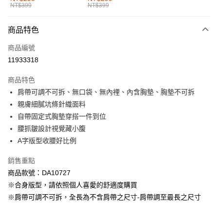
NT$399
NT$399
每筆NT$60，滿NT$1,000(含以上)免運費
付款後全家取貨
商品特色
每筆NT$60，滿NT$1,000(含以上)免運費
商品編號
萊爾富取貨付款
11933318
每筆NT$60，滿NT$1,000(含以上)免運費
商品特色
付款後萊爾富取貨
肩帶可調不可拆、無口袋、無內裡、內含胸墊、胸墊不可拆
每筆NT$60，滿NT$1,000(含以上)免運費
親膚細膩坑條針織面料
自帶固定式胸墊穿搭一件到位
7-11取貨付款
腰抓皺設計視覺藏小腹
每筆NT$60，滿NT$1,000(含以上)免運費
A字版型收腰好比例
付款後7-11取貨
銷售重點
每筆NT$60，滿NT$1,000(含以上)免運費
商品款號：DA10727
宅配
※合身版型，請依照個人喜愛的舒適度購買
每筆NT$120，滿NT$1,000(含以上)免運費
※肩帶可調不可拆，全長為不含肩帶之尺寸-肩帶調至最長之尺寸
付款後門市自取