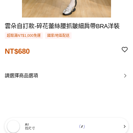
雲朵自訂款-碎花蕾絲腰抓皺細肩帶BRA洋裝
超取滿NT$1,000免運
國家/地區配送
NT$680
請選擇商品選項
AI
找尺寸