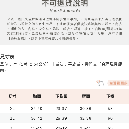
尺寸表
單位：吋（1吋=2.54公分）｜量法：平放量 - 撐開量（合理彈性範
圍）
尺寸
胸圍
下胸圍
腰圍
下擺
XL
34-40
23-37
30-36
58
2L
36-42
25-39
32-38
60
3L
39-45
28-42
35-41
63