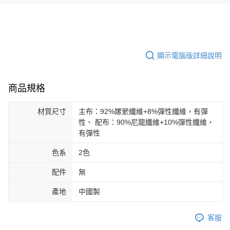
顯示電腦版詳細說明
商品規格
材質尺寸
主布：92%嫘縈纖維+8%彈性纖維，有彈
性、 配布：90%尼龍纖維+10%彈性纖維，
有彈性
色系
2色
配件
無
產地
中國製
客服