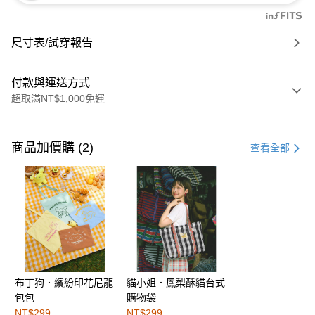
尺寸表/試穿報告
付款與運送方式
超取滿NT$1,000免運
付款方式
信用卡一次付款
商品加價購 (2)
查看全部
購物金
超商取貨付款
LINE Pay
街口支付
布丁狗．繽紛印花尼龍
貓小姐．鳳梨酥貓台式
運送方式
包包
購物袋
全家取貨付款
NT$299
NT$299