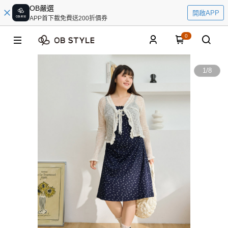
OB嚴選
開啟APP
APP首下載免費送200折價券
0
1
/
8