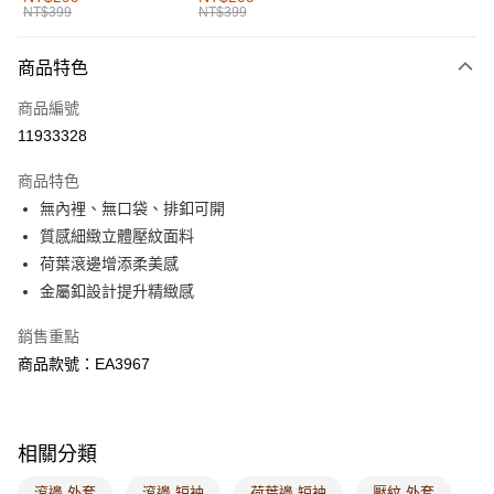
NT$399
NT$399
每筆NT$60，滿NT$1,000(含以上)免運費
付款後全家取貨
商品特色
每筆NT$60，滿NT$1,000(含以上)免運費
商品編號
萊爾富取貨付款
11933328
每筆NT$60，滿NT$1,000(含以上)免運費
商品特色
付款後萊爾富取貨
無內裡、無口袋、排釦可開
每筆NT$60，滿NT$1,000(含以上)免運費
質感細緻立體壓紋面料
荷葉滾邊增添柔美感
7-11取貨付款
金屬釦設計提升精緻感
每筆NT$60，滿NT$1,000(含以上)免運費
銷售重點
付款後7-11取貨
商品款號：EA3967
每筆NT$60，滿NT$1,000(含以上)免運費
宅配
每筆NT$120，滿NT$1,000(含以上)免運費
相關分類
付款後門市自取
滾邊 外套
滾邊 短袖
荷葉邊 短袖
壓紋 外套