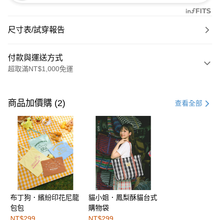
尺寸表/試穿報告
付款與運送方式
超取滿NT$1,000免運
付款方式
信用卡一次付款
商品加價購 (2)
查看全部
購物金
超商取貨付款
LINE Pay
街口支付
布丁狗．繽紛印花尼龍
貓小姐．鳳梨酥貓台式
運送方式
包包
購物袋
全家取貨付款
NT$299
NT$299