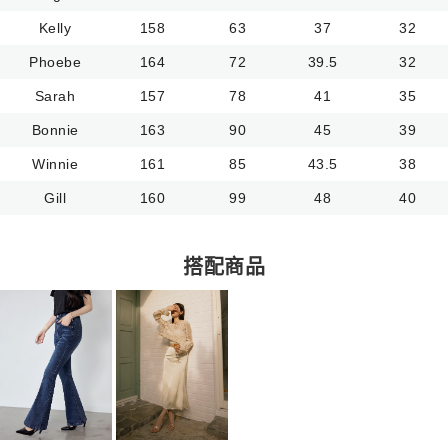
Kelly
158
63
37
32
Phoebe
164
72
39.5
32
Sarah
157
78
41
35
Bonnie
163
90
45
39
Winnie
161
85
43.5
38
Gill
160
99
48
40
搭配商品