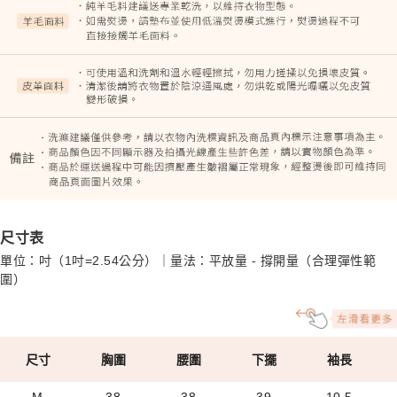
尺寸表
單位：吋（1吋=2.54公分）｜量法：平放量 - 撐開量（合理彈性範
圍）
尺寸
胸圍
腰圍
下擺
袖長
M
38
38
39
10.5