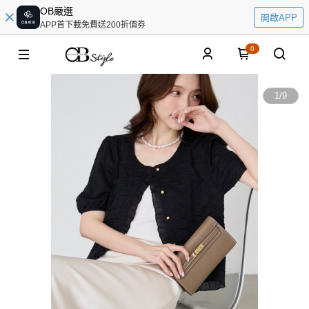
OB嚴選
開啟APP
APP首下載免費送200折價券
0
1
/
9