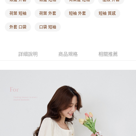
每筆NT$60，滿NT$1,000(含以上)免運費
荷葉 短袖
荷葉 外套
短袖 外套
短袖 質感
海外配送-港/澳/新/馬/泰國專屬
查看運費
外套 口袋
口袋 短袖
海外配送-其他亞洲地區
查看運費
海外配送-歐美地區
查看運費
詳細說明
商品規格
相關推薦