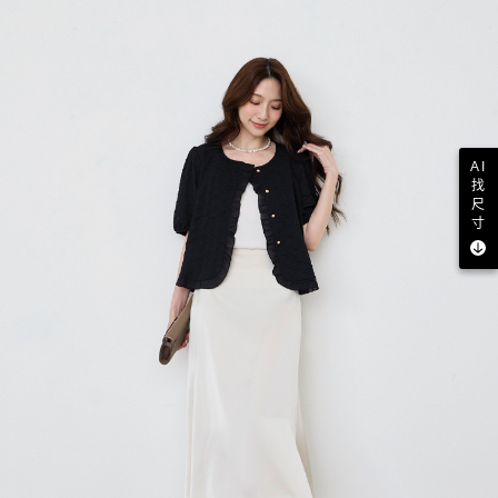
AI
找
尺
寸