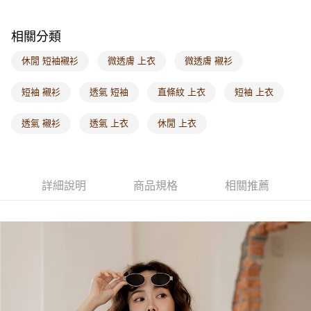
付款後門市自取
每筆NT$60，滿NT$1,000(含以上)免運費
相關分類
海外配送-港/澳/新/馬/泰國專屬
查看運費
休閒 短袖襯衫
微透膚 上衣
微透膚 襯衫
海外配送-其他亞洲地區
查看運費
短袖 襯衫
透氣 短袖
直條紋 上衣
短袖 上衣
海外配送-歐美地區
查看運費
透氣 襯衫
透氣 上衣
休閒 上衣
詳細說明
商品規格
相關推薦