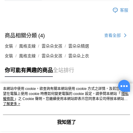
客服
商品相關分類 (4)
查看全部
女裝
風格支線
雲朵朵女孩
雲朵朵精選
女裝
風格支線
雲朵朵女孩
雲朵朵上衣
你可能有興趣的商品
全站排行
本網站中使用 cookie，欲查詢有關本網站使用 cookie 方式之詳情，及若您不希
熱門標籤
望在電腦上使用 cookie 時應如何變更電腦的 cookie 設定，請參閱本網站「
隱私
權條款
」之 Cookie 聲明。您繼續使用本網站即表示您同意本公司得按本網站使
用條款之 Cookie 聲明使用 cookie。
了解更多 >
我知道了