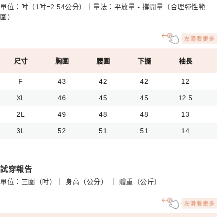
單位：吋（1吋=2.54公分）｜量法：平放量 - 撐開量（合理彈性範
圍）
尺寸
胸圍
腰圍
下擺
袖長
F
43
42
42
12
XL
46
45
45
12.5
2L
49
48
48
13
3L
52
51
51
14
試穿報告
單位：三圍（吋）｜ 身高（公分） ｜ 體重（公斤）