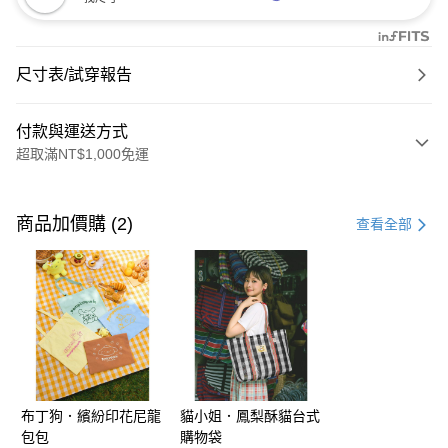
尺寸表/試穿報告
付款與運送方式
超取滿NT$1,000免運
付款方式
信用卡一次付款
商品加價購 (2)
查看全部
購物金
超商取貨付款
LINE Pay
街口支付
布丁狗．繽紛印花尼龍
貓小姐．鳳梨酥貓台式
運送方式
包包
購物袋