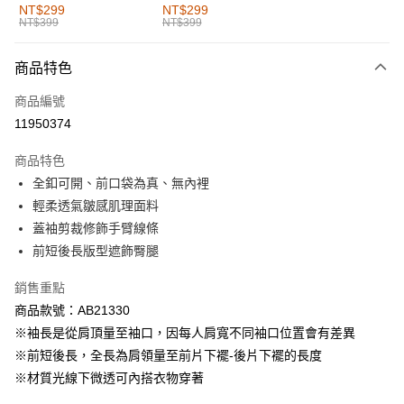
全家取貨付款
NT$299
NT$299
NT$399
NT$399
每筆NT$60，滿NT$1,000(含以上)免運費
付款後全家取貨
商品特色
每筆NT$60，滿NT$1,000(含以上)免運費
商品編號
萊爾富取貨付款
11950374
每筆NT$60，滿NT$1,000(含以上)免運費
商品特色
付款後萊爾富取貨
全釦可開、前口袋為真、無內裡
每筆NT$60，滿NT$1,000(含以上)免運費
輕柔透氣皺感肌理面料
蓋袖剪裁修飾手臂線條
7-11取貨付款
前短後長版型遮飾臀腿
每筆NT$60，滿NT$1,000(含以上)免運費
銷售重點
付款後7-11取貨
商品款號：AB21330
每筆NT$60，滿NT$1,000(含以上)免運費
※袖長是從肩頂量至袖口，因每人肩寬不同袖口位置會有差異
宅配
※前短後長，全長為肩領量至前片下襬-後片下襬的長度
每筆NT$120，滿NT$1,000(含以上)免運費
※材質光線下微透可內搭衣物穿著