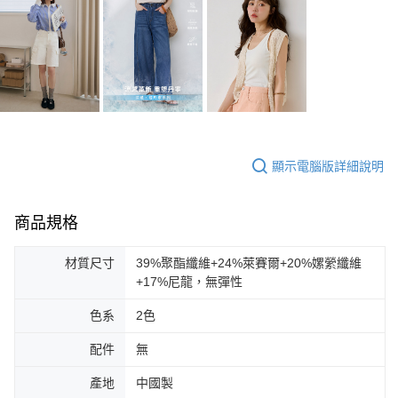
顯示電腦版詳細說明
商品規格
材質尺寸
39%聚酯纖維+24%萊賽爾+20%嫘縈纖維
+17%尼龍，無彈性
色系
2色
配件
無
產地
中國製