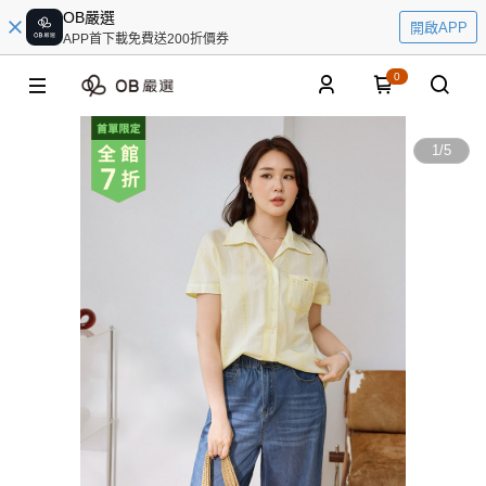
OB嚴選
開啟APP
APP首下載免費送200折價券
0
1
/
5