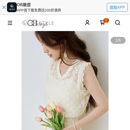
OB嚴選
開啟APP
APP首下載免費送200折價券
0
1
/
8