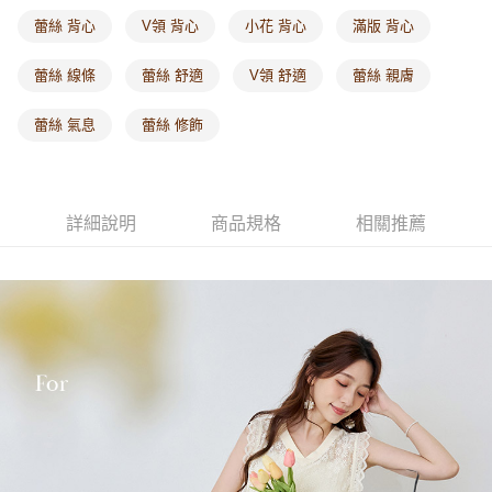
每筆NT$60，滿NT$1,000(含以上)免運費
蕾絲 背心
V領 背心
小花 背心
滿版 背心
海外配送-港/澳/新/馬/泰國專屬
查看運費
蕾絲 線條
蕾絲 舒適
V領 舒適
蕾絲 親膚
海外配送-其他亞洲地區
查看運費
蕾絲 氣息
蕾絲 修飾
海外配送-歐美地區
查看運費
詳細說明
商品規格
相關推薦