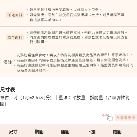
尺寸表
單位：吋（1吋=2.54公分）｜量法：平放量 - 撐開量（合理彈性範
圍）
尺寸
胸圍
腰圍
下擺
腋圍