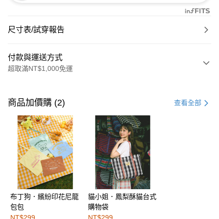
尺寸表/試穿報告
付款與運送方式
超取滿NT$1,000免運
付款方式
信用卡一次付款
商品加價購 (2)
查看全部
購物金
超商取貨付款
LINE Pay
街口支付
布丁狗．繽紛印花尼龍
貓小姐．鳳梨酥貓台式
運送方式
包包
購物袋
全家取貨付款
NT$299
NT$299