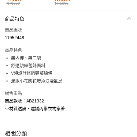
NT$399
NT$399
每筆NT$60，滿NT$1,000(含以上)免運費
付款後全家取貨
商品特色
每筆NT$60，滿NT$1,000(含以上)免運費
商品編號
萊爾富取貨付款
11952448
每筆NT$60，滿NT$1,000(含以上)免運費
商品特色
付款後萊爾富取貨
無內裡、無口袋
每筆NT$60，滿NT$1,000(含以上)免運費
舒適親膚蕾絲面料
V領設計修飾頸部線條
7-11取貨付款
滿版小花鉤花增添浪漫氣息
每筆NT$60，滿NT$1,000(含以上)免運費
銷售重點
付款後7-11取貨
商品款號：AB21332
每筆NT$60，滿NT$1,000(含以上)免運費
※材質透膚，建議內搭衣物穿著
宅配
每筆NT$120，滿NT$1,000(含以上)免運費
相關分類
付款後門市自取