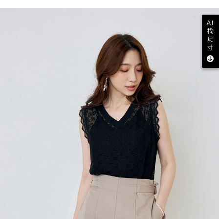
AI
找
尺
寸