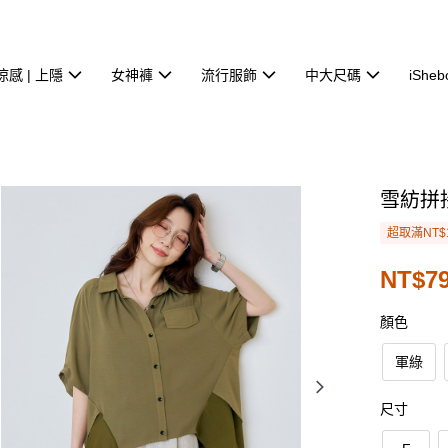
涼感 | 上隱
女神褲
流行服飾
中大尺碼
iSheb
雪紡拼
超取滿NT$
NT$79
顏色
軍綠
尺寸