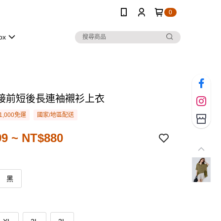
0
ox
接前短後長連袖襯衫上衣
1,000免運
國家/地區配送
9 ~ NT$880
黑