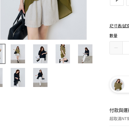
F
尺寸表/試
數量
付款與運
超取滿NT$