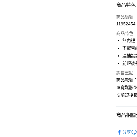
付款方式
商品特色
信用卡一
商品編號
11952454
購物金
商品特色
超商取貨
無內裡
下襬雪
LINE Pay
連袖設
街口支付
前短後
銷售重點
商品款號：A
運送方式
※寬鬆版
全家取貨
※前短後
每筆NT$6
付款後全
商品相關分
每筆NT$6
女裝
上
萊爾富取
分享