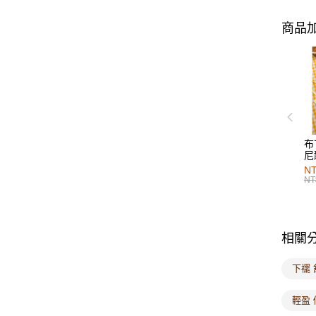
商品加
布
尼
NT
NT
相關
下襬 
輕盈 