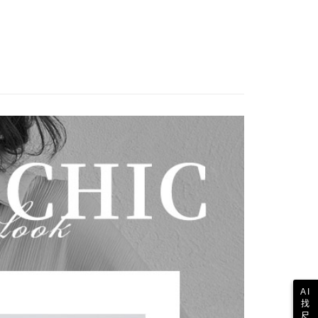
AI
找
尺