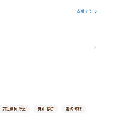
衣
襯衫
0，滿NT$1,000(含以上)免運費
衣
短袖
查看全部
爾富取貨
衣
雪紡上衣
0，滿NT$1,000(含以上)免運費
衣
長版上衣
付款
衣
五分袖七分袖
0，滿NT$1,000(含以上)免運費
品
新品全系列
07/06
1取貨
別企劃
OL系列
好感百搭襯衫
0，滿NT$1,000(含以上)免運費
20，滿NT$1,000(含以上)免運費
市自取
0，滿NT$1,000(含以上)免運費
/澳/新/馬/泰國專屬
查看運費
前短後長 舒適
排釦 雪紡
雪紡 修飾
其他亞洲地區
查看運費
歐美地區
查看運費