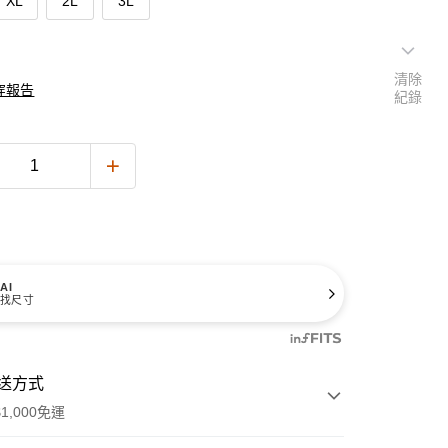
XL
2L
3L
清除
穿報告
紀錄
AI
找尺寸
送方式
1,000免運