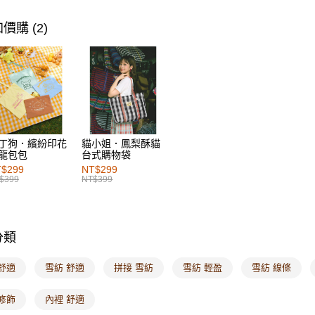
女裝
上
每筆NT$6
女裝
上
價購 (2)
付款後萊
女裝
上
每筆NT$6
女裝
上
7-11取貨
女裝
上
每筆NT$6
女裝
新
付款後7-1
女裝
特
每筆NT$6
丁狗．繽紛印花
貓小姐．鳳梨酥貓
龍包包
台式購物袋
宅配
$299
NT$299
$399
NT$399
每筆NT$1
付款後門
每筆NT$6
分類
海外配送-港
舒適
雪紡 舒適
拼接 雪紡
雪紡 輕盈
雪紡 線條
海外配送-
修飾
內裡 舒適
海外配送-