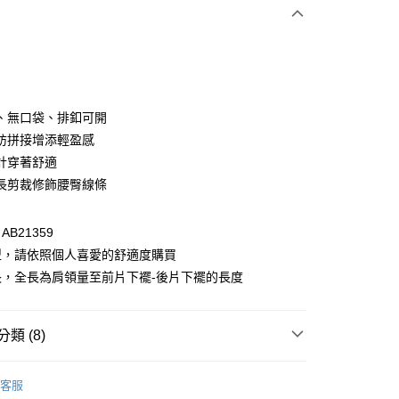
次付款
付款
、無口袋、排釦可開
紡拼接增添輕盈感
計穿著舒適
長剪裁修飾腰臀線條
B21359
型，請依照個人喜愛的舒適度購買
付款
長，全長為肩領量至前片下襬-後片下襬的長度
0，滿NT$1,000(含以上)免運費
家取貨
類 (8)
0，滿NT$1,000(含以上)免運費
衣
上衣全系列
貨付款
客服