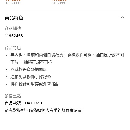
NT$399
NT$399
每筆NT$60，滿NT$1,000(含以上)免運費
付款後全家取貨
商品特色
每筆NT$60，滿NT$1,000(含以上)免運費
商品編號
萊爾富取貨付款
11952463
每筆NT$60，滿NT$1,000(含以上)免運費
商品特色
付款後萊爾富取貨
無內裡、胸前和兩側口袋為真、開襟處釦可開、袖口反折處不可
每筆NT$60，滿NT$1,000(含以上)免運費
下放、 抽繩可調不可拆
冰感輕丹寧舒適面料
7-11取貨付款
連袖剪裁修飾手臂線條
每筆NT$60，滿NT$1,000(含以上)免運費
排釦設計可單穿或外罩搭配
付款後7-11取貨
銷售重點
每筆NT$60，滿NT$1,000(含以上)免運費
商品款號：DA10740
宅配
※寬鬆版型，請依照個人喜愛的舒適度購買
每筆NT$120，滿NT$1,000(含以上)免運費
付款後門市自取