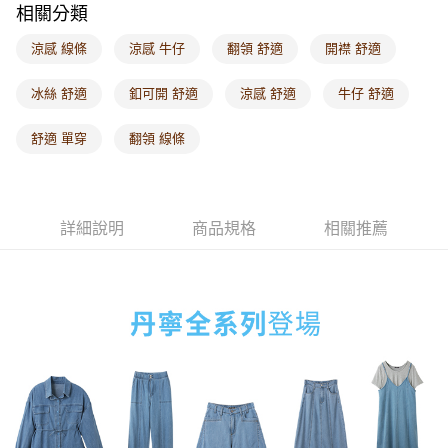
相關分類
每筆NT$60，滿NT$1,000(含以上)免運費
涼感 線條
涼感 牛仔
翻領 舒適
開襟 舒適
海外配送-港/澳/新/馬/泰國專屬
查看運費
海外配送-其他亞洲地區
查看運費
冰絲 舒適
釦可開 舒適
涼感 舒適
牛仔 舒適
海外配送-歐美地區
查看運費
舒適 單穿
翻領 線條
詳細說明
商品規格
相關推薦