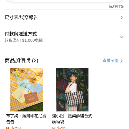
尺寸表/試穿報告
付款與運送方式
超取滿NT$1,000免運
付款方式
信用卡一次付款
商品加價購 (2)
查看全部
購物金
超商取貨付款
LINE Pay
街口支付
布丁狗．繽紛印花尼龍
貓小姐．鳳梨酥貓台式
運送方式
包包
購物袋
全家取貨付款
NT$299
NT$299