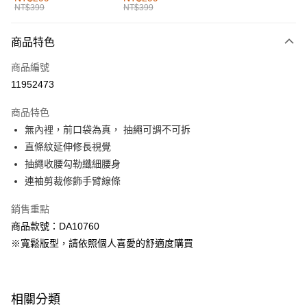
NT$399
NT$399
每筆NT$60，滿NT$1,000(含以上)免運費
付款後全家取貨
商品特色
每筆NT$60，滿NT$1,000(含以上)免運費
商品編號
萊爾富取貨付款
11952473
每筆NT$60，滿NT$1,000(含以上)免運費
商品特色
付款後萊爾富取貨
無內裡，前口袋為真， 抽繩可調不可拆
每筆NT$60，滿NT$1,000(含以上)免運費
直條紋延伸修長視覺
抽繩收腰勾勒纖細腰身
7-11取貨付款
連袖剪裁修飾手臂線條
每筆NT$60，滿NT$1,000(含以上)免運費
銷售重點
付款後7-11取貨
商品款號：DA10760
每筆NT$60，滿NT$1,000(含以上)免運費
※寬鬆版型，請依照個人喜愛的舒適度購買
宅配
每筆NT$120，滿NT$1,000(含以上)免運費
相關分類
付款後門市自取