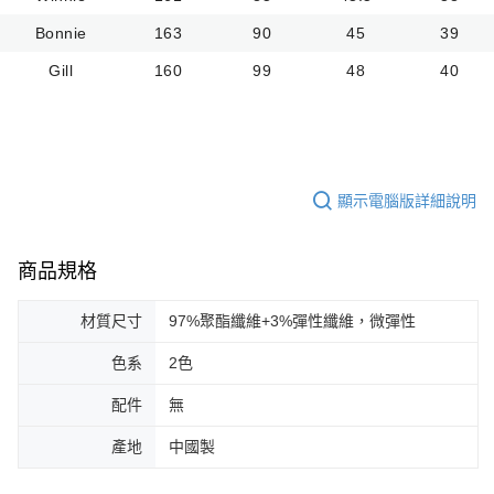
Bonnie
163
90
45
39
Gill
160
99
48
40
顯示電腦版詳細說明
商品規格
材質尺寸
97%聚酯纖維+3%彈性纖維，微彈性
色系
2色
配件
無
產地
中國製