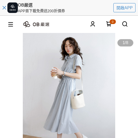
OB嚴選
開啟APP
APP首下載免費送200折價券
0
1
/
8