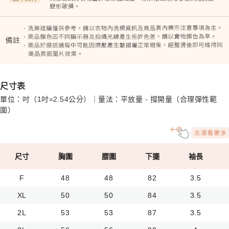
尺寸表
單位：吋（1吋=2.54公分）｜量法：平放量 - 撐開量（合理彈性範
圍）
尺寸
胸圍
腰圍
下擺
袖長
F
48
48
82
3.5
XL
50
50
84
3.5
2L
53
53
87
3.5