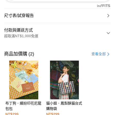
尺寸表/試穿報告
付款與運送方式
超取滿NT$1,000免運
付款方式
信用卡一次付款
商品加價購 (2)
查看全部
購物金
超商取貨付款
LINE Pay
街口支付
布丁狗．繽紛印花尼龍
貓小姐．鳳梨酥貓台式
運送方式
包包
購物袋
全家取貨付款
NT$299
NT$299