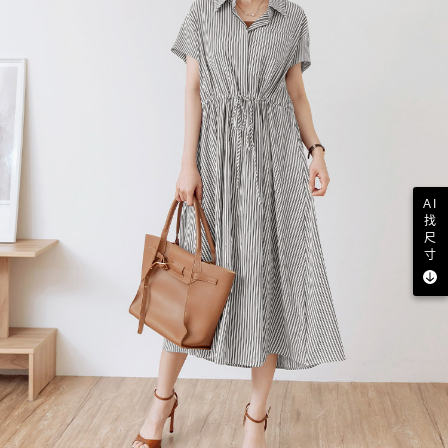
AI
找
尺
寸