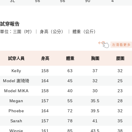
3L
56
56
90
4
試穿報告
單位：三圍（吋）｜ 身高（公分） ｜ 體重（公斤）
試穿人員
身高
體重
胸圍
腰圍
Kelly
158
63
37
32
Model 謝琦琦
164
45
32
25
Model MIKA
158
40
30
23
Megan
157
55
35.5
28
Phoebe
164
72
39.5
32
Sarah
157
78
41
35
Winnie
161
85
43.5
38