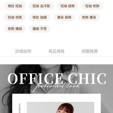
每筆NT$60，滿NT$1,000(含以上)免運費
條紋 短袖
短袖 長洋裝
短袖 線條
短袖 修飾
海外配送-港/澳/新/馬/泰國專屬
查看運費
短袖 視覺
條紋 抽繩
腰身 線條
修飾 腰身
海外配送-其他亞洲地區
查看運費
修飾 纖細
纖細 手臂
海外配送-歐美地區
查看運費
詳細說明
商品規格
相關推薦