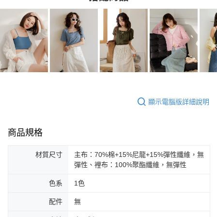
顯示電腦版詳細說明
商品規格
材質尺寸
主布：70%棉+15%尼龍+15%彈性纖維，無
彈性、裡布：100%聚酯纖維，無彈性
色系
1色
配件
無