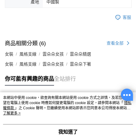
產地
中國製
客服
商品相關分類 (6)
查看全部
女裝
風格支線
雲朵朵女孩
雲朵朵精選
女裝
風格支線
雲朵朵女孩
雲朵朵下著
你可能有興趣的商品
全站排行
本網站中使用 cookie，欲查詢有關本網站使用 cookie 方式之詳情，及若您不希
熱門標籤
望在電腦上使用 cookie 時應如何變更電腦的 cookie 設定，請參閱本網站「
隱私
權條款
」之 Cookie 聲明。您繼續使用本網站即表示您同意本公司得按本網站使
用條款之 Cookie 聲明使用 cookie。
了解更多 >
我知道了