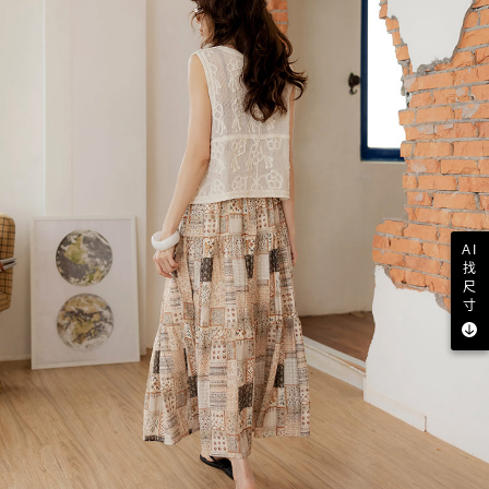
AI
找
尺
寸