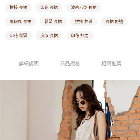
每筆NT$60，滿NT$1,000(含以上)免運費
拼接 長裙
印花 長裙
波西米亞 長裙
海外配送-港/澳/新/馬/泰國專屬
查看運費
度假風 長裙
鬆緊 長裙
拼接 棉質
長裙 舒適
海外配送-其他亞洲地區
查看運費
印花 鬆緊
度假 長裙
印花 舒適
海外配送-歐美地區
查看運費
詳細說明
商品規格
相關推薦