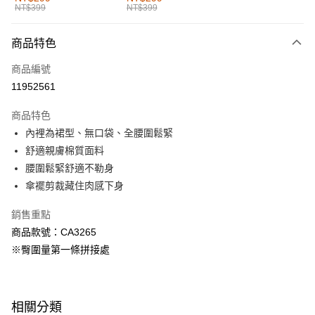
NT$399
NT$399
每筆NT$60，滿NT$1,000(含以上)免運費
付款後全家取貨
商品特色
每筆NT$60，滿NT$1,000(含以上)免運費
商品編號
萊爾富取貨付款
11952561
每筆NT$60，滿NT$1,000(含以上)免運費
商品特色
付款後萊爾富取貨
內裡為裙型、無口袋、全腰圍鬆緊
每筆NT$60，滿NT$1,000(含以上)免運費
舒適親膚棉質面料
腰圍鬆緊舒適不勒身
7-11取貨付款
傘襬剪裁藏住肉感下身
每筆NT$60，滿NT$1,000(含以上)免運費
銷售重點
付款後7-11取貨
商品款號：CA3265
每筆NT$60，滿NT$1,000(含以上)免運費
※臀圍量第一條拼接處
宅配
每筆NT$120，滿NT$1,000(含以上)免運費
相關分類
付款後門市自取