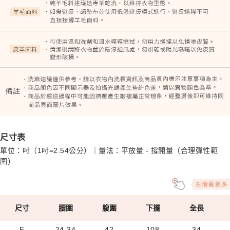
尺寸表
單位：吋（1吋=2.54公分）｜量法：平放量 - 撐開量（合理彈性範
圍）
尺寸
腰圍
腹圍
下擺
全長
F
24-34
42
108
34