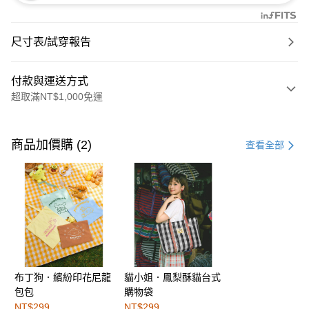
尺寸表/試穿報告
付款與運送方式
超取滿NT$1,000免運
付款方式
信用卡一次付款
商品加價購 (2)
查看全部
購物金
超商取貨付款
LINE Pay
街口支付
布丁狗．繽紛印花尼龍
貓小姐．鳳梨酥貓台式
運送方式
包包
購物袋
全家取貨付款
NT$299
NT$299