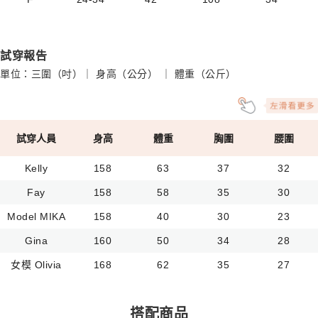
試穿報告
單位：三圍（吋）｜ 身高（公分） ｜ 體重（公斤）
試穿人員
身高
體重
胸圍
腰圍
Kelly
158
63
37
32
Fay
158
58
35
30
Model MIKA
158
40
30
23
Gina
160
50
34
28
女模 Olivia
168
62
35
27
搭配商品