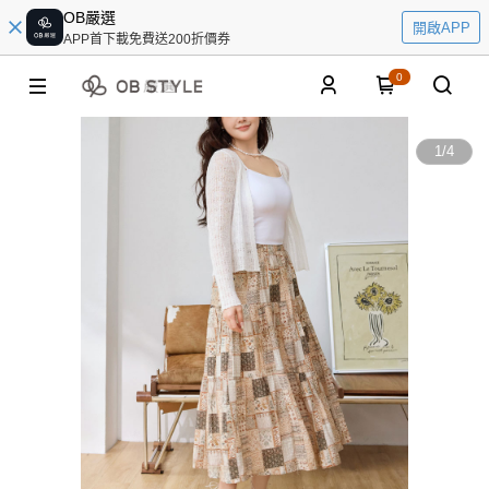
OB嚴選
開啟APP
APP首下載免費送200折價券
0
1
/
4