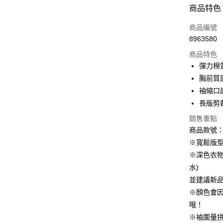
付款方式
商品特色
信用卡一
商品編號
8963580
購物金
商品特色
超商取貨
彈力棉
胸前質
LINE Pay
袖縮口
街口支付
長版剪
銷售重點
商品款號：A
運送方式
※寬鬆版
全家取貨
※深色衣
每筆NT$6
水)
並建議新
付款後全
※顏色會
每筆NT$6
哦！
萊爾富取
※袖圍量