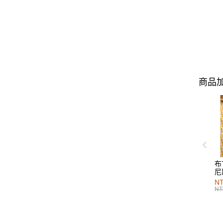
商品加
布
尼
NT
NT