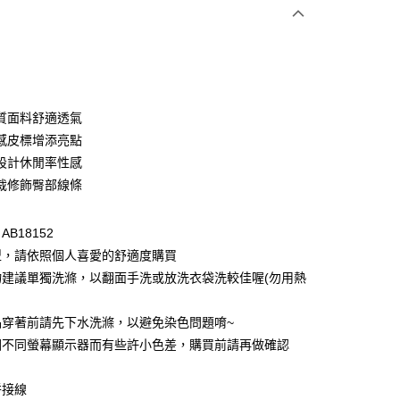
次付款
付款
質面料舒適透氣
感皮標增添亮點
設計休閒率性感
裁修飾臀部線條
B18152
型，請依照個人喜愛的舒適度購買
付款
物建議單獨洗滌，以翻面手洗或放洗衣袋洗較佳喔(勿用熱
0，滿NT$1,000(含以上)免運費
品穿著前請先下水洗滌，以避免染色問題唷~
家取貨
因不同螢幕顯示器而有些許小色差，購買前請再做確認
0，滿NT$1,000(含以上)免運費
貨付款
拼接線