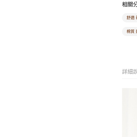
相關
舒適 
棉質 
詳細