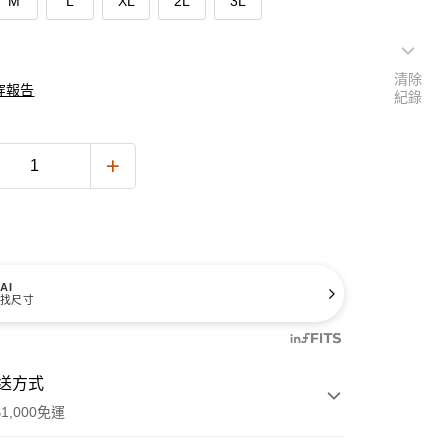
M
L
XL
2L
3L
清除
穿報告
紀錄
AI
找尺寸
送方式
1,000免運