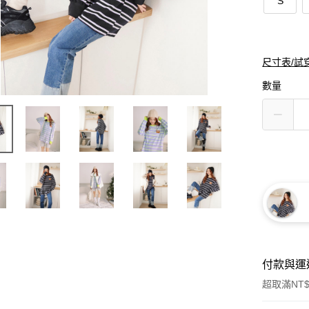
S
尺寸表/試
數量
付款與運
超取滿NT$