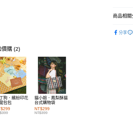
每筆NT$6
付款後萊
商品相關分
每筆NT$6
女裝
上
分享
7-11取貨
女裝
特
每筆NT$6
女裝
風
價購 (2)
付款後7-1
女裝
上
每筆NT$6
女裝
上
宅配
女裝
風
每筆NT$1
女裝
特
付款後門
每筆NT$6
丁狗．繽紛印花
貓小姐．鳳梨酥貓
龍包包
台式購物袋
海外配送-港
$299
NT$299
$399
NT$399
海外配送-
海外配送-