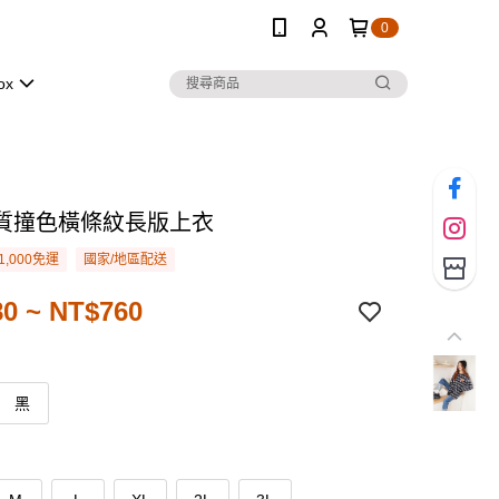
0
ox
質撞色橫條紋長版上衣
1,000免運
國家/地區配送
0 ~ NT$760
黑