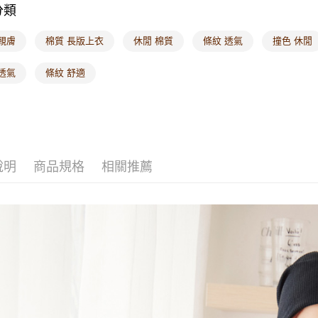
分類
親膚
棉質 長版上衣
休閒 棉質
條紋 透氣
撞色 休閒
透氣
條紋 舒適
說明
商品規格
相關推薦