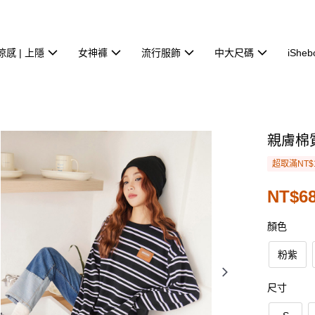
涼感 | 上隱
女神褲
流行服飾
中大尺碼
iSheb
親膚棉
超取滿NT$
NT$68
顏色
粉紫
尺寸