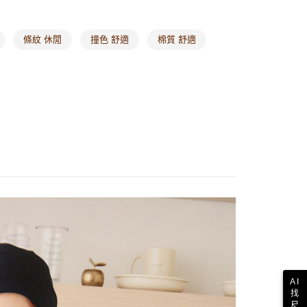
條紋 休閒
撞色 舒適
棉質 舒適
AI
找
尺