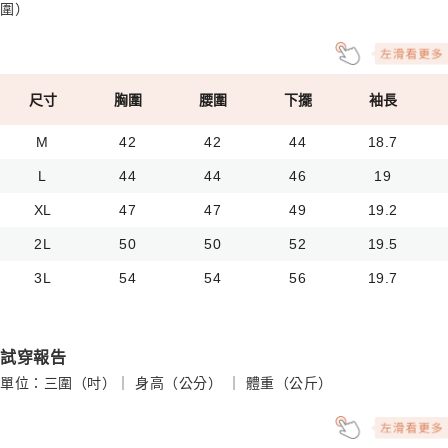
圍）
尺寸
胸圍
腰圍
下擺
袖長
M
42
42
44
18.7
L
44
44
46
19
XL
47
47
49
19.2
2L
50
50
52
19.5
3L
54
54
56
19.7
試穿報告
單位：三圍（吋）｜ 身高（公分） ｜ 體重（公斤）