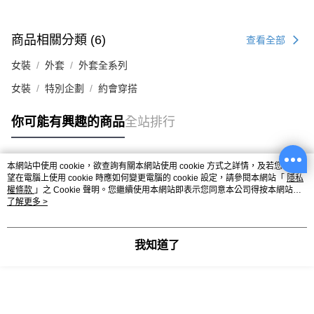
商品相關分類 (6)
查看全部
女裝
外套
外套全系列
女裝
特別企劃
約會穿搭
你可能有興趣的商品
全站排行
本網站中使用 cookie，欲查詢有關本網站使用 cookie 方式之詳情，及若您不希
熱門標籤
望在電腦上使用 cookie 時應如何變更電腦的 cookie 設定，請參閱本網站「
隱私
權條款
」之 Cookie 聲明。您繼續使用本網站即表示您同意本公司得按本網站使
用條款之 Cookie 聲明使用 cookie。
了解更多 >
我知道了