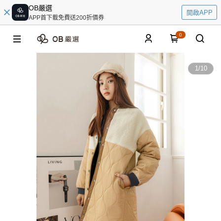
OB嚴選
開啟APP
APP首下載免費送200折價券
0
1
/
10