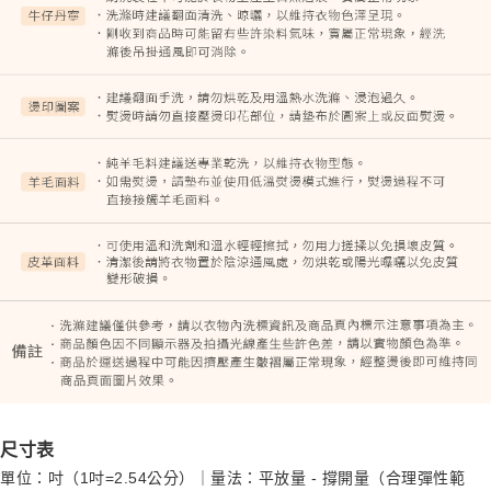
尺寸表
單位：吋（1吋=2.54公分）｜量法：平放量 - 撐開量（合理彈性範