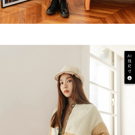
AI
找
尺
寸