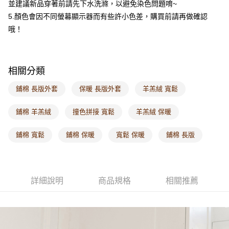
並建議新品穿著前請先下水洗滌，以避免染色問題唷~
每筆NT$60，滿NT$1,000(含以上)免運費
5.顏色會因不同螢幕顯示器而有些許小色差，購買前請再做確認
海外配送-港/澳/新/馬/泰國專屬
查看運費
哦！
海外配送-其他亞洲地區
查看運費
海外配送-歐美地區
查看運費
相關分類
鋪棉 長版外套
保暖 長版外套
羊羔絨 寬鬆
鋪棉 羊羔絨
撞色拼接 寬鬆
羊羔絨 保暖
鋪棉 寬鬆
鋪棉 保暖
寬鬆 保暖
鋪棉 長版
詳細說明
商品規格
相關推薦