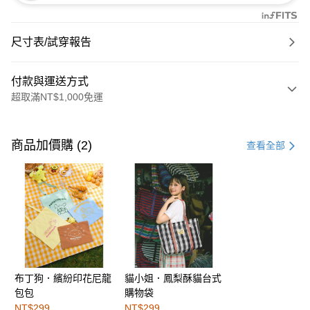
尺寸表/試穿報告
付款與運送方式
超取滿NT$1,000免運
付款方式
信用卡一次付款
商品加價購 (2)
查看全部
購物金
超商取貨付款
LINE Pay
街口支付
布丁狗．繽紛印花尼龍
貓小姐．鳳梨酥貓台式
運送方式
包包
購物袋
全家取貨付款
NT$299
NT$299