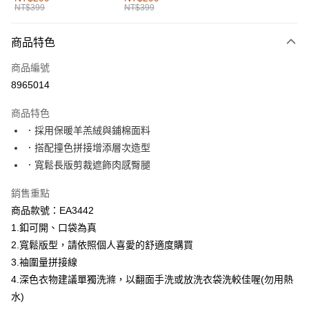
NT$399
NT$399
每筆NT$60，滿NT$1,000(含以上)免運費
付款後全家取貨
商品特色
每筆NT$60，滿NT$1,000(含以上)免運費
商品編號
萊爾富取貨付款
8965014
每筆NT$60，滿NT$1,000(含以上)免運費
商品特色
付款後萊爾富取貨
．採用保暖羊羔絨與鋪棉面料
每筆NT$60，滿NT$1,000(含以上)免運費
．搭配撞色拼接增添層次造型
．寬鬆長版剪裁遮飾肉感臀腿
7-11取貨付款
每筆NT$60，滿NT$1,000(含以上)免運費
銷售重點
商品款號：EA3442
付款後7-11取貨
1.釦可開、口袋為真
每筆NT$60，滿NT$1,000(含以上)免運費
2.寬鬆版型，請依照個人喜愛的舒適度購買
宅配
3.袖圍量拼接線
每筆NT$120，滿NT$1,000(含以上)免運費
4.深色衣物建議單獨洗滌，以翻面手洗或放洗衣袋洗較佳喔(勿用熱
水)
付款後門市自取