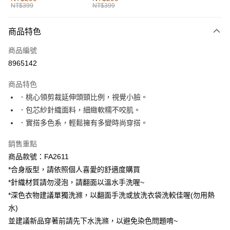
NT$399
NT$399
每筆NT$60，滿NT$1,000(含以上)免運費
付款後全家取貨
商品特色
每筆NT$60，滿NT$1,000(含以上)免運費
商品編號
萊爾富取貨付款
8965142
每筆NT$60，滿NT$1,000(含以上)免運費
商品特色
付款後萊爾富取貨
．桃心領剪裁延伸頭頸比例，視覺小臉。
每筆NT$60，滿NT$1,000(含以上)免運費
．包芯紗針織面料，細緻軟糯不咬肌。
．實搭多色系，輕鬆擁有多變時尚穿搭。
7-11取貨付款
每筆NT$60，滿NT$1,000(含以上)免運費
銷售重點
商品款號：FA2611
付款後7-11取貨
*合身版型，請依照個人喜愛的舒適度購買
每筆NT$60，滿NT$1,000(含以上)免運費
*針織材質請勿浸泡，請翻面以溫水手洗喔~
宅配
*深色衣物建議單獨洗滌，以翻面手洗或放洗衣袋洗較佳喔(勿用熱
每筆NT$120，滿NT$1,000(含以上)免運費
水)
並建議新品穿著前請先下水洗滌，以避免染色問題唷~
付款後門市自取