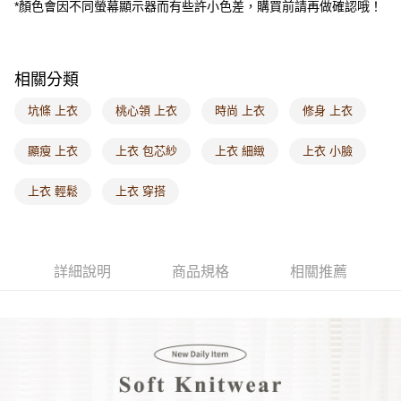
*顏色會因不同螢幕顯示器而有些許小色差，購買前請再做確認哦！
每筆NT$60，滿NT$1,000(含以上)免運費
海外配送-港/澳/新/馬/泰國專屬
查看運費
相關分類
海外配送-其他亞洲地區
查看運費
坑條 上衣
桃心領 上衣
時尚 上衣
修身 上衣
海外配送-歐美地區
查看運費
顯瘦 上衣
上衣 包芯紗
上衣 細緻
上衣 小臉
上衣 輕鬆
上衣 穿搭
詳細說明
商品規格
相關推薦