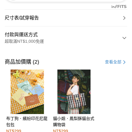
尺寸表/試穿報告
付款與運送方式
超取滿NT$1,000免運
付款方式
信用卡一次付款
商品加價購 (2)
查看全部
購物金
超商取貨付款
LINE Pay
街口支付
布丁狗．繽紛印花尼龍
貓小姐．鳳梨酥貓台式
運送方式
包包
購物袋
全家取貨付款
NT$299
NT$299