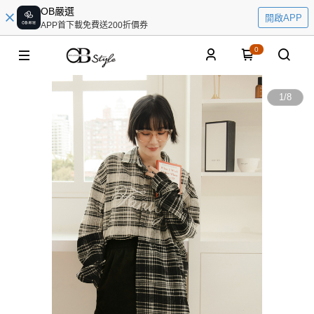
OB嚴選
開啟APP
APP首下載免費送200折價券
0
1
/
8