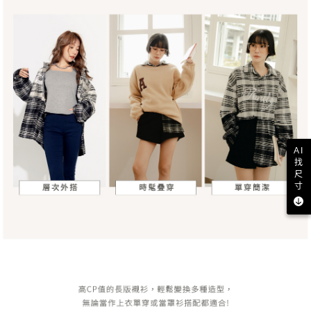
AI
找
尺
寸