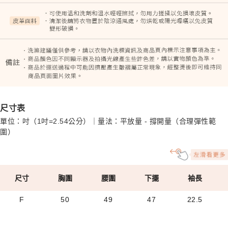
尺寸表
單位：吋（1吋=2.54公分）｜量法：平放量 - 撐開量（合理彈性範
圍）
尺寸
胸圍
腰圍
下擺
袖長
F
50
49
47
22.5