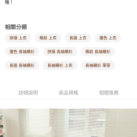
哦！
每筆NT$60，滿NT$1,000(含以上)免運費
海外配送-港/澳/新/馬/泰國專屬
查看運費
相關分類
海外配送-其他亞洲地區
查看運費
拼接 上衣
格紋 上衣
長版 上衣
撞色 上衣
海外配送-歐美地區
查看運費
撞色 長袖襯衫
拼接 長袖襯衫
格紋 長袖襯衫
長版 長袖襯衫
長袖襯衫 上衣
長袖襯衫 單穿
詳細說明
商品規格
相關推薦