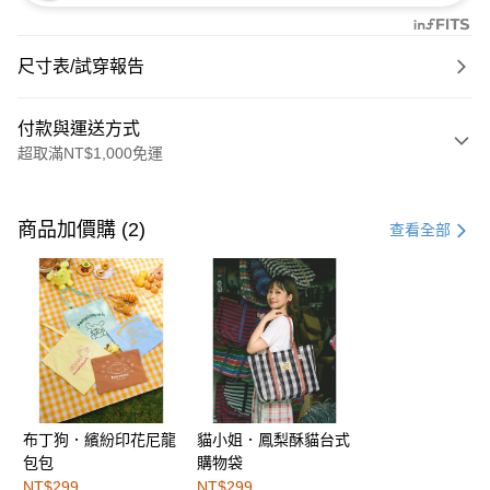
尺寸表/試穿報告
付款與運送方式
超取滿NT$1,000免運
付款方式
信用卡一次付款
商品加價購 (2)
查看全部
購物金
超商取貨付款
LINE Pay
街口支付
布丁狗．繽紛印花尼龍
貓小姐．鳳梨酥貓台式
運送方式
包包
購物袋
全家取貨付款
NT$299
NT$299