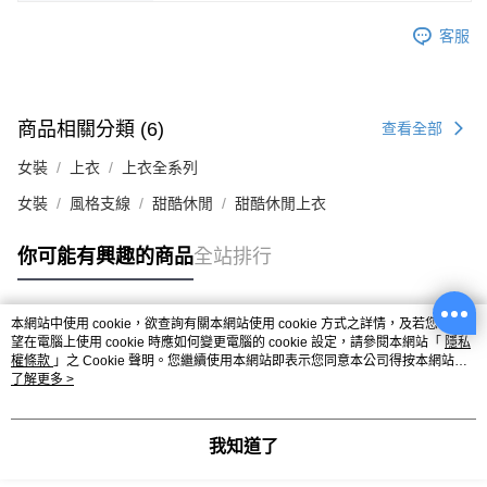
客服
商品相關分類 (6)
查看全部
女裝
上衣
上衣全系列
女裝
風格支線
甜酷休閒
甜酷休閒上衣
你可能有興趣的商品
全站排行
本網站中使用 cookie，欲查詢有關本網站使用 cookie 方式之詳情，及若您不希
熱門標籤
望在電腦上使用 cookie 時應如何變更電腦的 cookie 設定，請參閱本網站「
隱私
權條款
」之 Cookie 聲明。您繼續使用本網站即表示您同意本公司得按本網站使
用條款之 Cookie 聲明使用 cookie。
了解更多 >
我知道了