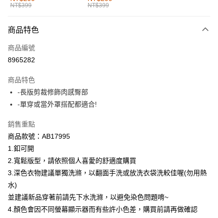
NT$399
NT$399
每筆NT$60，滿NT$1,000(含以上)免運費
付款後全家取貨
商品特色
每筆NT$60，滿NT$1,000(含以上)免運費
商品編號
萊爾富取貨付款
8965282
每筆NT$60，滿NT$1,000(含以上)免運費
商品特色
付款後萊爾富取貨
-長版剪裁修飾肉感臀部
每筆NT$60，滿NT$1,000(含以上)免運費
-單穿或當外罩搭配都適合!
7-11取貨付款
銷售重點
每筆NT$60，滿NT$1,000(含以上)免運費
商品款號：AB17995
1.釦可開
付款後7-11取貨
2.寬鬆版型，請依照個人喜愛的舒適度購買
每筆NT$60，滿NT$1,000(含以上)免運費
3.深色衣物建議單獨洗滌，以翻面手洗或放洗衣袋洗較佳喔(勿用熱
宅配
水)
每筆NT$120，滿NT$1,000(含以上)免運費
並建議新品穿著前請先下水洗滌，以避免染色問題唷~
4.顏色會因不同螢幕顯示器而有些許小色差，購買前請再做確認
付款後門市自取