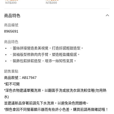
NT$399
NT$399
每筆NT$60，滿NT$1,000(含以上)免運費
付款後全家取貨
商品特色
每筆NT$60，滿NT$1,000(含以上)免運費
商品編號
萊爾富取貨付款
8965691
每筆NT$60，滿NT$1,000(含以上)免運費
商品特色
付款後萊爾富取貨
．蕾絲拼接營造柔美視覺，打造好感輕甜造型。
每筆NT$60，滿NT$1,000(含以上)免運費
．拋袖版型修飾肉肉手臂，塑造輕盈纖瘦感。
．裝飾包釦排釦造型，增添一絲知性氣質。
7-11取貨付款
每筆NT$60，滿NT$1,000(含以上)免運費
銷售重點
商品款號：AB17947
付款後7-11取貨
*釦不可開
每筆NT$60，滿NT$1,000(含以上)免運費
*深色衣物建議單獨洗滌，以翻面手洗或放洗衣袋洗較佳喔(勿用熱
宅配
水)
每筆NT$120，滿NT$1,000(含以上)免運費
並建議新品穿著前請先下水洗滌，以避免染色問題唷~
*顏色會因不同螢幕顯示器而有些許小色差，購買前請再做確認哦！
付款後門市自取