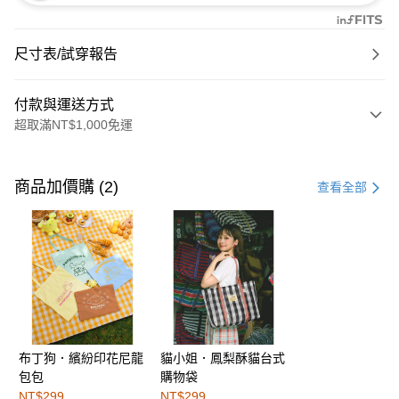
尺寸表/試穿報告
付款與運送方式
超取滿NT$1,000免運
付款方式
信用卡一次付款
商品加價購 (2)
查看全部
購物金
超商取貨付款
LINE Pay
街口支付
布丁狗．繽紛印花尼龍
貓小姐．鳳梨酥貓台式
運送方式
包包
購物袋
全家取貨付款
NT$299
NT$299