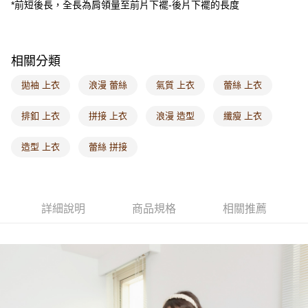
*前短後長，全長為肩領量至前片下襬-後片下襬的長度
每筆NT$60，滿NT$1,000(含以上)免運費
海外配送-港/澳/新/馬/泰國專屬
查看運費
相關分類
海外配送-其他亞洲地區
查看運費
拋袖 上衣
浪漫 蕾絲
氣質 上衣
蕾絲 上衣
海外配送-歐美地區
查看運費
排釦 上衣
拼接 上衣
浪漫 造型
纖瘦 上衣
造型 上衣
蕾絲 拼接
詳細說明
商品規格
相關推薦