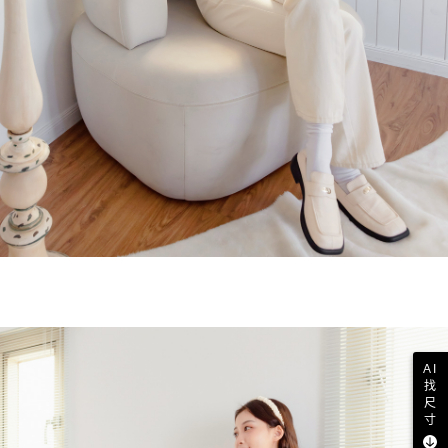
AI
找
尺
寸