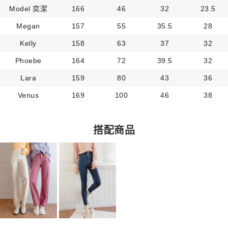
Model 奕潔
166
46
32
23.5
Megan
157
55
35.5
28
Kelly
158
63
37
32
Phoebe
164
72
39.5
32
Lara
159
80
43
36
Venus
169
100
46
38
搭配商品