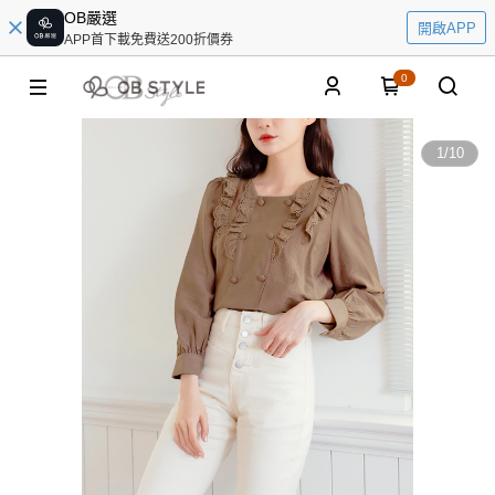
OB嚴選
開啟APP
APP首下載免費送200折價券
0
1
/
10