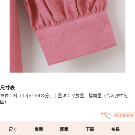
尺寸表
單位：吋（1吋=2.54公分）｜量法：平放量 - 撐開量（合理彈性範
圍）
尺寸
胸圍
腰圍
下擺
袖長